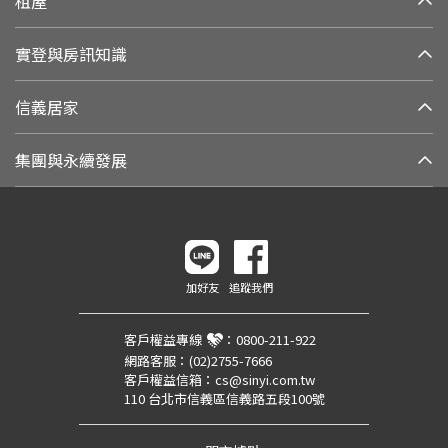
租屋
實登與房訊知識
信義居家
集團與永續發展
加好友
追蹤我們
客戶權益專線
：
0800-211-922
網路客服：
(02)2755-7666
客戶權益信箱：
cs@sinyi.com.tw
110 台北市信義區信義路五段100號