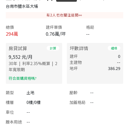
台南市鹽水區大埔
有
2
人也在關注這間👀
總價
建坪單價
格局
294
萬
0.76萬/坪
--
房貸試算
坪數詳情
計算
細項
9,552
元/月
建坪
0
主建物
--
|
|
30
年
利率
2.35
%概算
2
地坪
386.29
年寬限期
​符合首購資格嗎?
類型
土地
屋齡
--
樓層
0樓/0樓
加蓋格局
--
車位
--
謄本用途
--