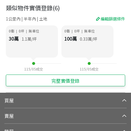
類似物件實價登錄
(
6
)
1公里內 | 半年內 | 土地
編輯篩選條件
0衛
0
坪
無車位
0衛
0
坪
無車位
|
|
|
|
30
萬
100
萬
1.1
萬/坪
0.33
萬/坪
115/05
成交
115/05
成交
完整實價登錄
買屋
賣屋