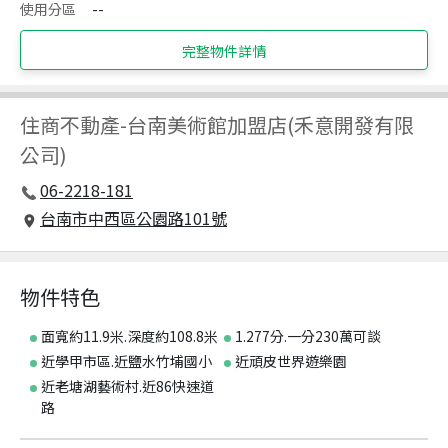
使用分區
--
完整物件詳情
住商不動產
-
台南美術館加盟店(禾意開發有限
公司)
06-2218-181
台南市中西區公園路101號
物件特色
面寬約11.9米.深度約108.8米
1.277分.一分230萬可談
近學甲市區.近鹽水竹埔國小
近頑皮世界遊樂園
近老塘湖藝術村.近86快速道
路