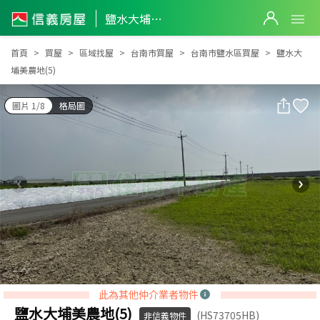
鹽水大埔美農地(5)
鹽水大埔美農地(5)
首頁
買屋
區域找屋
台南市買屋
台南市鹽水區買屋
鹽水大
埔美農地(5)
圖片 1/8
格局圖
此為其他仲介業者物件
鹽水大埔美農地(5)
(HS73705HB)
非信義物件