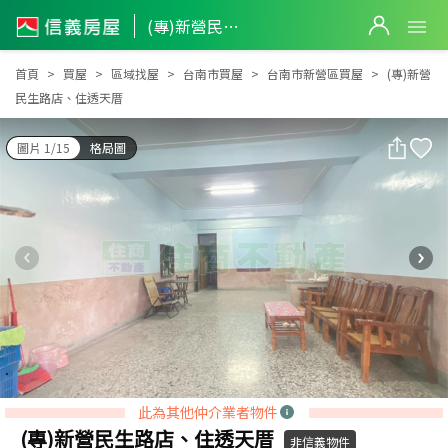
(專)新營民生路店、住透天厝
(專)新營民生路店、住透天厝
首頁
買屋
區域找屋
台南市買屋
台南市新營區買屋
(專)新營
民生路店、住透天厝
圖片 1/15
格局圖
此為其他仲介業者物件
(專)新營民生路店、住透天厝
非信義物件