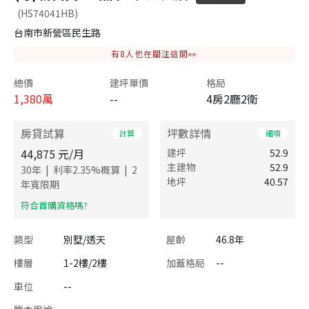
(HS74041HB)
台南市新營區民生路
有
8
人也在關注這間👀
總價
建坪單價
格局
1,380
萬
--
4房2廳2衛
房貸試算
坪數詳情
計算
細項
44,875
元/月
建坪
52.9
主建物
52.9
|
|
30
年
利率
2.35
%概算
2
地坪
40.57
年寬限期
​符合首購資格嗎?
類型
別墅/透天
屋齡
46.8年
樓層
1-2樓/2樓
加蓋格局
--
車位
--