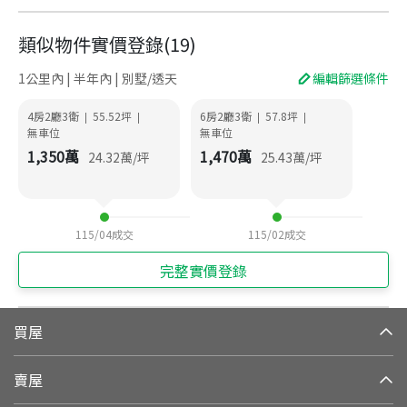
類似物件實價登錄
(
19
)
1公里內 | 半年內 | 別墅/透天
編輯篩選條件
4房2廳3衛
55.52
坪
6房2廳3衛
57.8
坪
|
|
|
|
無車位
無車位
1,350
萬
1,470
萬
24.32
萬/坪
25.43
萬/坪
115/04
成交
115/02
成交
完整實價登錄
買屋
賣屋