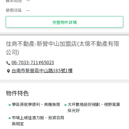
謄本用途
--
使用分區
--
完整物件詳情
住商不動產
-
新營中山加盟店(太億不動產有限
公司)
06-7033-711#65023
台南市新營區中山路165號1樓
物件特色
學區旁就學便利、商機無限
大坪數格局好規劃、視野寬廣
採光好
市場上絕佳潛力股、投資百用
兩相宜