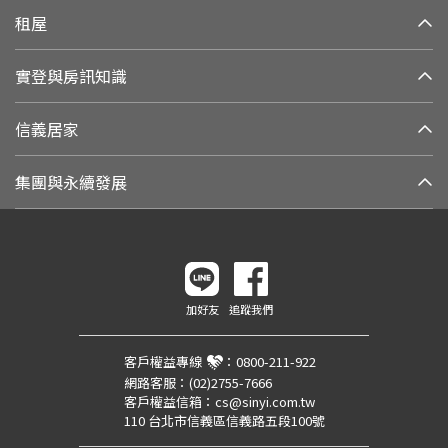
租屋
實登與房訊知識
信義居家
集團與永續發展
加好友
追蹤我們
客戶權益專線
：
0800-211-922
網路客服：
(02)2755-7666
客戶權益信箱：
cs@sinyi.com.tw
110 台北市信義區信義路五段100號