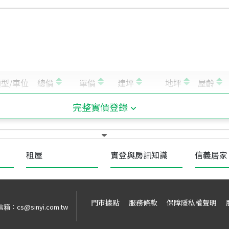
完整實價登錄
租屋
實登與房訊知識
信義居家
門市據點
服務條款
保障隱私權聲明
信箱：
cs@sinyi.com.tw