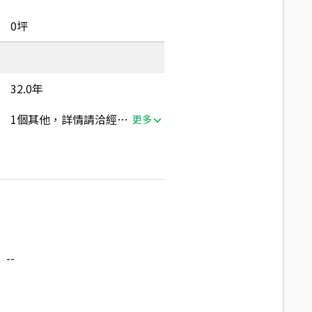
0坪
32.0年
1個其他，詳情請洽經紀人員
更多
--