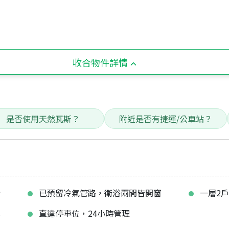
收合物件詳情
是否使用天然瓦斯？
附近是否有捷運/公車站？
計
已預留冷氣管路，衛浴兩間皆開窗
一層2
几
直達停車位，24小時管理