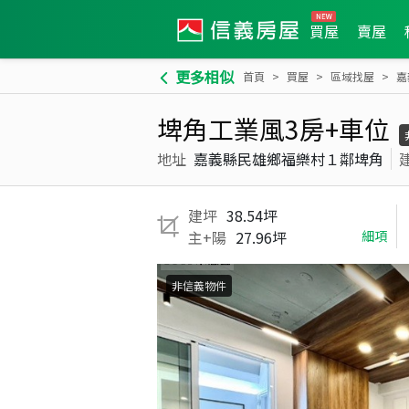
買屋
賣屋
更多相似
首頁
買屋
區域找屋
嘉
埤角工業風3房+車位
地址
嘉義縣民雄鄉福樂村１鄰埤角
建坪
38.54坪
主+陽
27.96坪
細項
非信義物件