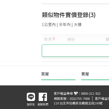
類似物件實價登錄
(
3
)
1公里內 | 半年內 | 大樓
買屋
賣屋
客戶權益專線
：
0800-211-922
網路客服：
(02)2755-7666
客戶權益
110 台北市信義區信義路五段100號
加好友
追蹤我們