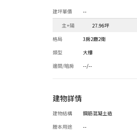
建坪單價
--
主+陽
27.96坪
格局
3房2廳2衛
類型
大樓
邊間/暗房
--/--
建物詳情
建物結構
鋼筋混凝土造
謄本用途
--