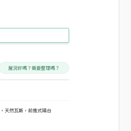
屋況好嗎？需要整理嗎？
戶，天然瓦斯，前進式陽台