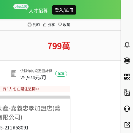
埤角工業風3房+車位
人才招募
登入/註冊
列印
分享
收藏
799
萬
依據你的設定值計算
試算
25,974
元/月
有
3
人也在關注這間👀
動產
-
嘉義忠孝加盟店(喬
有限公司)
05-211#58091