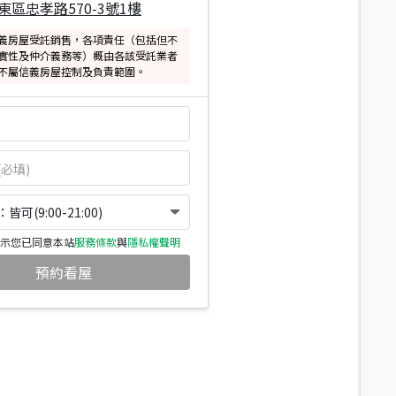
東區忠孝路570-3號1樓
義房屋受託銷售，各項責任（包括但不
實性及仲介義務等）概由各該受託業者
不屬信義房屋控制及負責範圍。
可(9:00-21:00)
示您已同意本站
服務條款
與
隱私權聲明
預約看屋