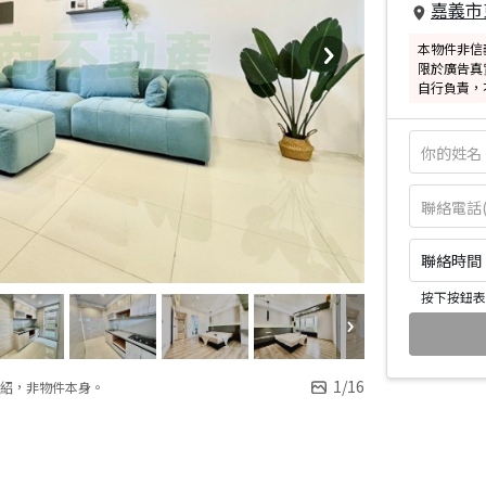
嘉義市
本物件非信
限於廣告真
自行負責，
聯絡時間：皆
按下按鈕表
1
/
16
紹，非物件本身。