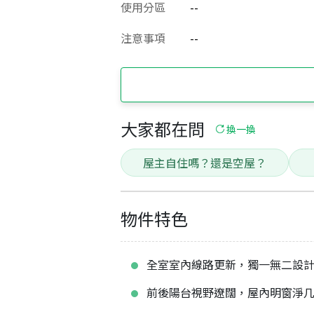
使用分區
--
注意事項
--
大家都在問
換一換
屋主自住嗎？還是空屋？
物件特色
全室室內線路更新，獨一無二設
前後陽台視野遼闊，屋內明窗淨