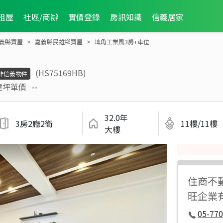
租屋
社區/商辦
實價登錄
房訊知識
信義居家
義縣買屋
嘉義縣民雄鄉買屋
埤角工業風3房+車位
(HS75169HB)
非信義物件
建坪單價
--
32.0年
3房2廳2衛
11樓/11樓
大樓
住商不
旺企業
05-77