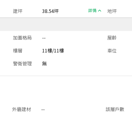
建坪
38.54坪
詳情
地坪
加蓋格局
--
屋齡
樓層
11樓/11樓
車位
警衛管理
無
外牆建材
--
該層戶數