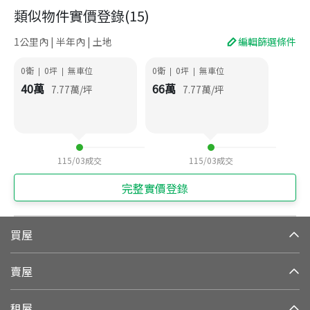
類似物件實價登錄
(
15
)
1公里內 | 半年內 | 土地
編輯篩選條件
0衛
0
坪
無車位
0衛
0
坪
無車位
|
|
|
|
40
萬
66
萬
7.77
萬/坪
7.77
萬/坪
115/03
成交
115/03
成交
完整實價登錄
買屋
賣屋
租屋