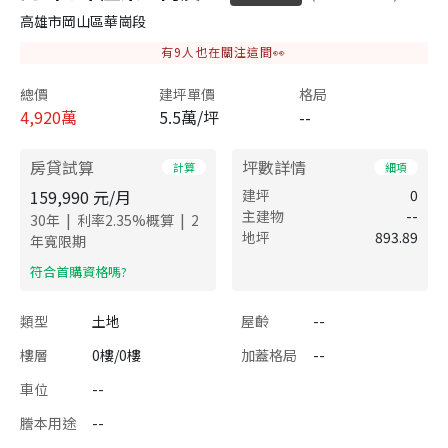
高雄市岡山區華崗段
有
9
人也在關注這間👀
總價
建坪單價
格局
4,920
萬
5.5萬/坪
--
房貸試算
坪數詳情
計算
細項
159,990
元/月
建坪
0
主建物
--
|
|
30
年
利率
2.35
%概算
2
地坪
893.89
年寬限期
​符合首購資格嗎?
類型
土地
屋齡
--
樓層
0樓/0樓
加蓋格局
--
車位
--
謄本用途
--