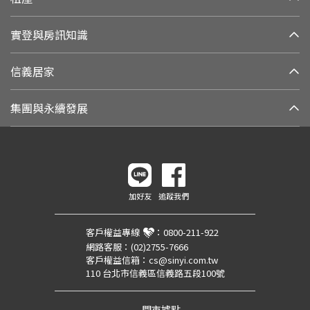
實登與房訊知識
信義居家
集團與永續發展
加好友
追蹤我們
客戶權益專線
：
0800-211-922
網路客服：
(02)2755-7666
客戶權益信箱：
cs@sinyi.com.tw
110 台北市信義區信義路五段100號
門市據點