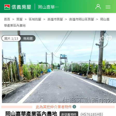
岡山嘉華產業區內農地
岡山嘉華產業區內農地
首頁
買屋
區域找屋
高雄市買屋
高雄市岡山區買屋
岡山嘉
華產業區內農地
圖片 1/13
格局圖
此為其他仲介業者物件
岡山嘉華產業區內農地
(HS76185HB)
非信義物件