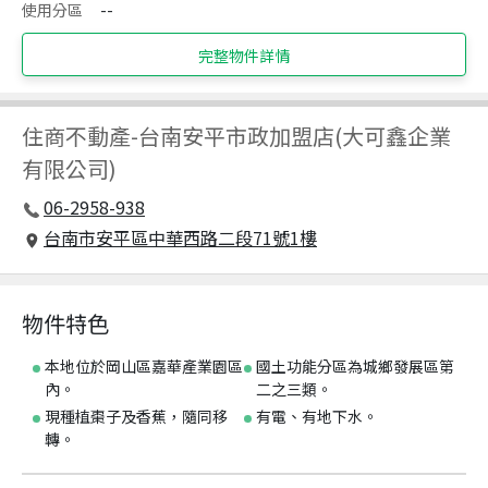
使用分區
--
完整物件詳情
住商不動產
-
台南安平市政加盟店(大可鑫企業
有限公司)
06-2958-938
台南市安平區中華西路二段71號1樓
物件特色
本地位於岡山區嘉華產業園區
國土功能分區為城鄉發展區第
內。
二之三類。
現種植棗子及香蕉，隨同移
有電、有地下水。
轉。