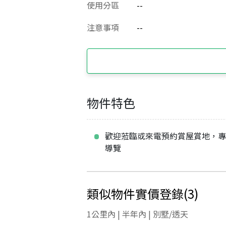
使用分區
--
注意事項
--
物件特色
歡迎蒞臨或來電預約賞屋賞地，
導覽
類似物件實價登錄
(
3
)
1公里內 | 半年內 | 別墅/透天