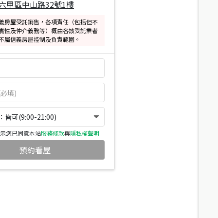
六甲區中山路32號1樓
義房屋受託銷售，各項責任（包括但不
實性及仲介義務等）概由各該受託業者
不屬信義房屋控制及負責範圍。
可(9:00-21:00)
示您已同意本站
服務條款
與
隱私權聲明
預約看屋