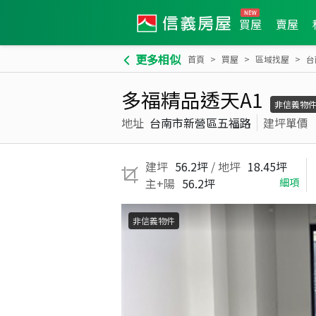
買屋
賣屋
更多相似
首頁
買屋
區域找屋
台
多福精品透天A1
非信義物
地址
台南市新營區五福路
建坪單價
建坪
56.2坪
/ 地坪
18.45坪
主+陽
56.2坪
細項
非信義物件