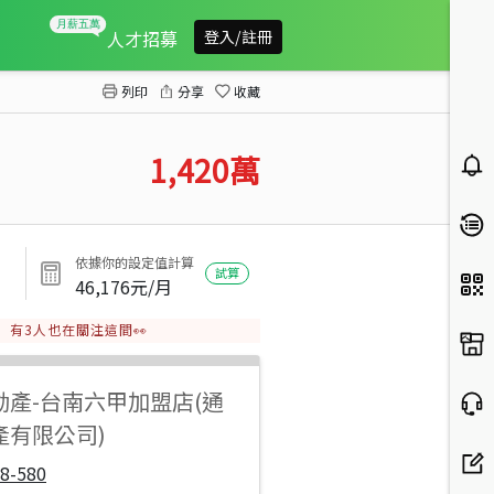
多福精品透天A1
人才招募
登入/註冊
列印
分享
收藏
1,420
萬
依據你的設定值計算
試算
46,176
元/月
有
3
人也在關注這間👀
動產
-
台南六甲加盟店(通
產有限公司)
8-580