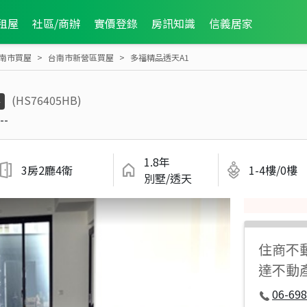
租屋
社區/商辦
實價登錄
房訊知識
信義居家
南市買屋
台南市新營區買屋
多福精品透天A1
(HS76405HB)
件
--
1.8年
3房2廳4衛
1-4樓/0樓
別墅/透天
住商不
達不動
06-698