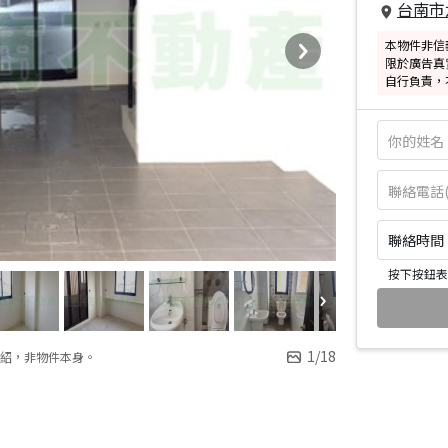
台南市
本物件非信
限於廣告真
自行負責，
聯絡時間：皆
按下按鈕表
1
/
18
紹，非物件本身。