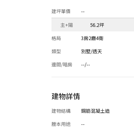
建坪單價
--
主+陽
56.2坪
格局
3房2廳4衛
類型
別墅/透天
邊間/暗房
--/--
建物詳情
建物結構
鋼筋混凝土造
謄本用途
--