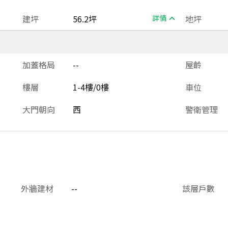
建坪
56.2坪
詳情
地坪
加蓋格局
--
屋齡
樓層
1-4樓/0樓
車位
大門朝向
西
警衛管理
外牆建材
--
該層戶數