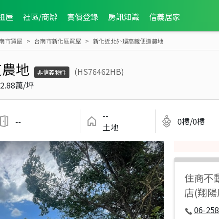
租屋
社區/商辦
實價登錄
房訊知識
信義居家
南市買屋
台南市新化區買屋
新化近北外環高鐵便道農地
道農地
(HS76462HB)
非信義物件
2.88萬/坪
--
--
0樓/0樓
土地
住商不
店(翔
06-258