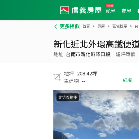
買屋
賣屋
更多相似
首頁
買屋
區域找屋
台
新化近北外環高鐵便
地址
台南市新化區唪口段
建坪單價
地坪
208.42坪
主建物
--
細項
非信義物件