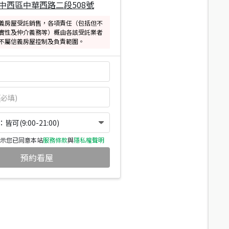
中西區中華西路二段508號
義房屋受託銷售，各項責任（包括但不
實性及仲介義務等）概由各該受託業者
不屬信義房屋控制及負責範圍。
可(9:00-21:00)
示您已同意本站
服務條款
與
隱私權聲明
預約看屋