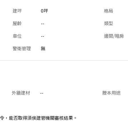
建坪
0坪
格局
屋齡
--
類型
車位
--
邊間/暗房
警衛管理
無
外牆建材
--
謄本用途
令，能否取得須俟建管機關審核結果。