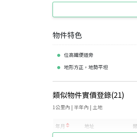
物件特色
位高鐵便道旁
地形方正，地勢平坦
類似物件實價登錄
(
21
)
1公里內 | 半年內 | 土地