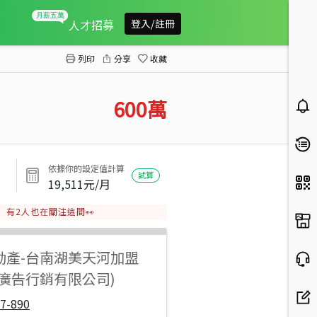
新化近北外環高鐵便道農地
人才招募
登入/註冊
列印
分享
收藏
600
萬
依據你的設定值計算
試算
19,511
元/月
有
2
人也在關注這間👀
動產
-
台南湖美天河加盟
陽廣告行銷有限公司)
7-890