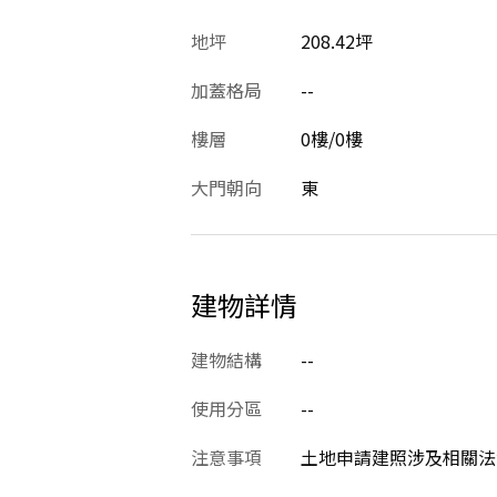
地坪
208.42坪
加蓋格局
--
樓層
0樓/0樓
大門朝向
東
建物詳情
建物結構
--
使用分區
--
注意事項
土地申請建照涉及相關法