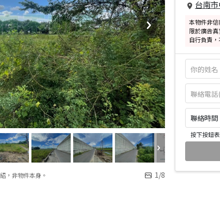
台南市
本物件非信
限於廣告真
自行負責，
聯絡時間：皆
按下按鈕表
1
/
8
紹，非物件本身。