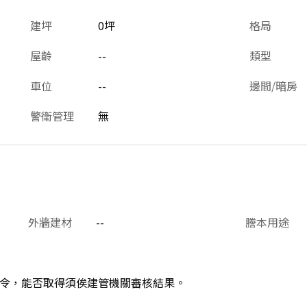
建坪
0坪
格局
屋齡
--
類型
車位
--
邊間/暗房
警衛管理
無
外牆建材
--
謄本用途
令，能否取得須俟建管機關審核結果。