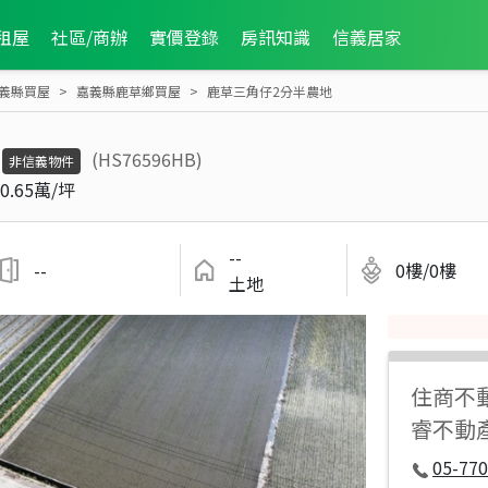
租屋
社區/商辦
實價登錄
房訊知識
信義居家
義縣買屋
嘉義縣鹿草鄉買屋
鹿草三角仔2分半農地
(HS76596HB)
非信義物件
0.65萬/坪
--
--
0樓/0樓
土地
住商不
睿不動
05-77