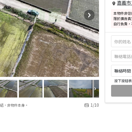
嘉義市
本物件非信
限於廣告真
自行負責，
聯絡時間：皆
按下按鈕表
1
/
10
紹，非物件本身。