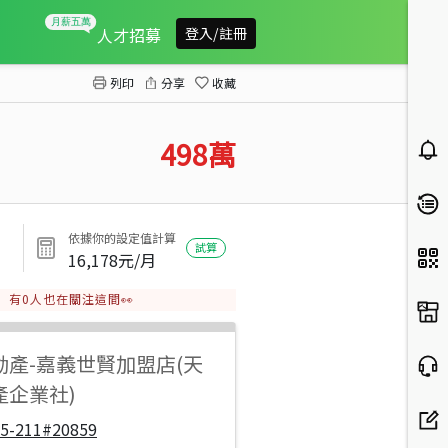
鹿草三角仔2分半農地
人才招募
登入/註冊
列印
分享
收藏
498
萬
依據你的設定值計算
試算
16,178
元/月
有
0
人也在關注這間👀
動產
-
嘉義世賢加盟店(天
產企業社)
05-211#20859