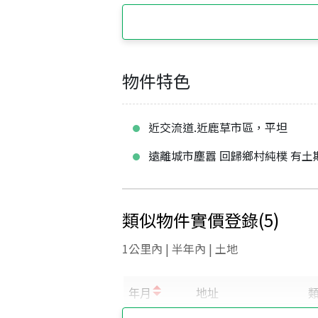
物件特色
近交流道.近鹿草市區，平坦
遠離城市塵囂 回歸鄉村純樸 有土
類似物件實價登錄
(
5
)
1公里內 | 半年內 | 土地