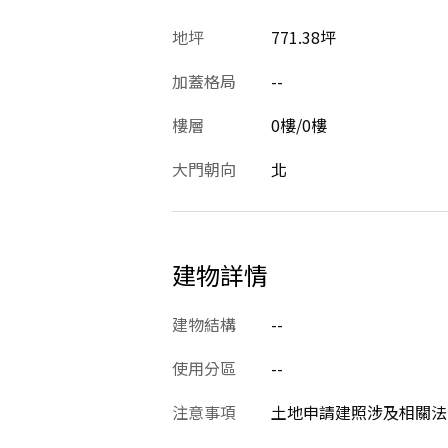
地坪
771.38坪
加蓋格局
--
樓層
0樓/0樓
大門朝向
北
建物詳情
建物結構
--
使用分區
--
注意事項
土地申請建照涉及相關法