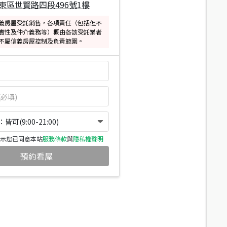
東區世賢路四段496號1樓
義房屋受託銷售，各項責任（包括但不
實性及仲介義務等）概由各該受託業者
不屬信義房屋控制及負責範圍。
可(9:00-21:00)
示您已同意本站
服務條款
與
隱私權聲明
預約看屋