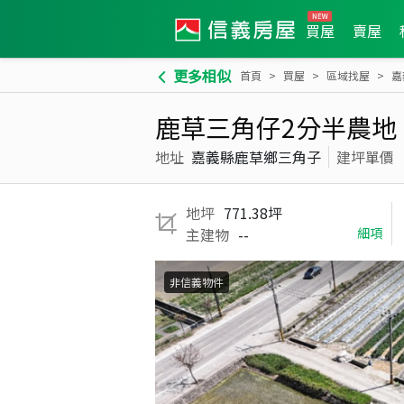
買屋
賣屋
更多相似
首頁
買屋
區域找屋
嘉
鹿草三角仔2分半農地
地址
嘉義縣鹿草鄉三角子
建坪單價
地坪
771.38坪
主建物
--
細項
非信義物件