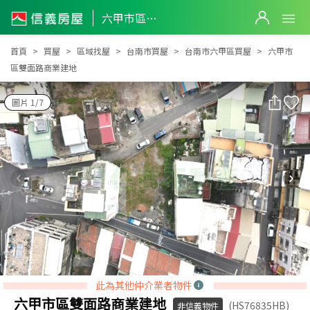
六甲市區雙面路商業建地
六甲市區雙面路商業建地
首頁
買屋
區域找屋
台南市買屋
台南市六甲區買屋
六甲市
區雙面路商業建地
圖片 1/7
此為其他仲介業者物件
六甲市區雙面路商業建地
(HS76835HB)
非信義物件