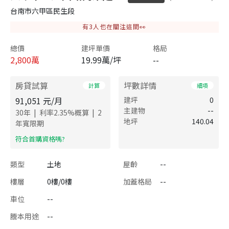
台南市六甲區民生段
有
3
人也在關注這間👀
總價
建坪單價
格局
2,800
萬
19.99萬/坪
--
房貸試算
坪數詳情
計算
細項
91,051
元/月
建坪
0
主建物
--
|
|
30
年
利率
2.35
%概算
2
地坪
140.04
年寬限期
​符合首購資格嗎?
類型
土地
屋齡
--
樓層
0樓/0樓
加蓋格局
--
車位
--
謄本用途
--