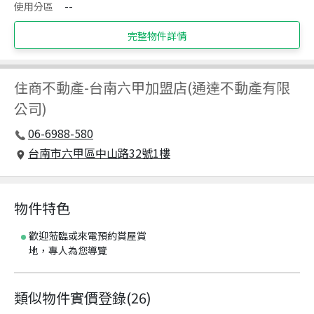
使用分區
--
完整物件詳情
住商不動產
-
台南六甲加盟店(通達不動產有限
公司)
06-6988-580
台南市六甲區中山路32號1樓
物件特色
歡迎蒞臨或來電預約賞屋賞
地，專人為您導覽
類似物件實價登錄
(
26
)