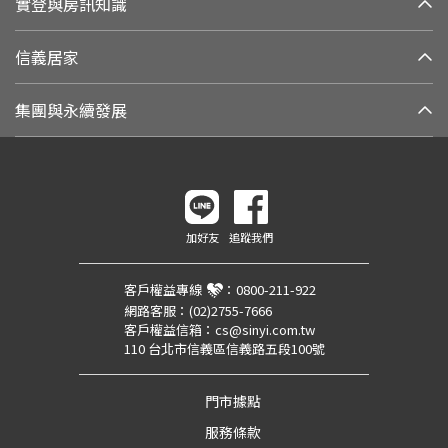
實登與房訊知識
信義居家
集團與永續發展
加好友
追蹤我們
客戶權益專線
：
0800-211-922
網路客服：
(02)2755-7666
客戶權益信箱：
cs@sinyi.com.tw
110 台北市信義區信義路五段100號
門市據點
服務條款