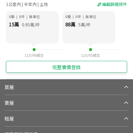
1公里內 | 半年內 | 土地
編輯篩選條件
0衛
0
坪
無車位
0衛
0
坪
無車位
|
|
|
|
15
萬
88
萬
0.95
萬/坪
5
萬/坪
115/06
成交
115/05
成交
完整實價登錄
買屋
賣屋
租屋