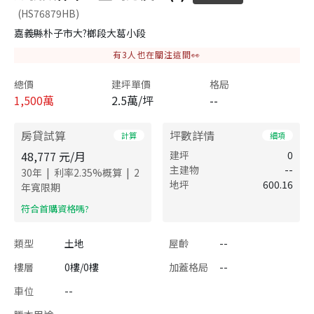
(HS76879HB)
嘉義縣朴子市大?榔段大葛小段
有
3
人也在關注這間👀
總價
建坪單價
格局
1,500
萬
2.5萬/坪
--
房貸試算
坪數詳情
計算
細項
48,777
元/月
建坪
0
主建物
--
|
|
30
年
利率
2.35
%概算
2
地坪
600.16
年寬限期
​符合首購資格嗎?
類型
土地
屋齡
--
樓層
0樓/0樓
加蓋格局
--
車位
--