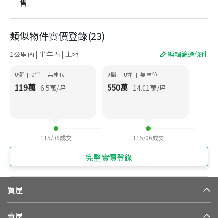
售
類似物件實價登錄
(
23
)
1公里內 | 半年內 | 土地
編輯篩選條件
0衛
0
坪
無車位
0衛
0
坪
無車位
|
|
|
|
119
萬
550
萬
6.5
萬/坪
14.01
萬/坪
115/06
成交
115/06
成交
完整實價登錄
買屋
賣屋