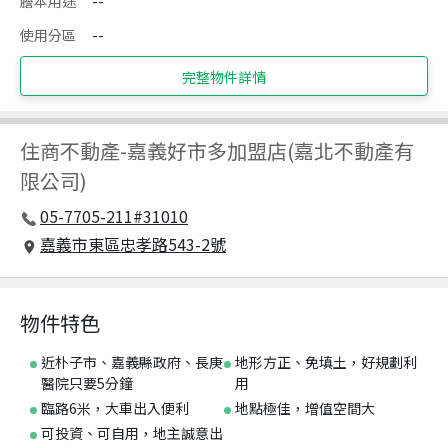
謄本用途
--
使用分區
--
完整物件詳情
住商不動產
-
嘉義好市多加盟店(嘉北不動產有
限公司)
05-7705-211#31010
嘉義市東區忠孝路543-2號
物件特色
近朴子市、嘉義縣政府、長庚
地形方正、免填土，好規劃利
醫院只要5分鐘
用
臨路6米，大車出入便利
地點極佳，增值空間大
可投資、可自用，地主誠意出