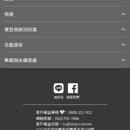
租屋
實登與房訊知識
信義居家
集團與永續發展
加好友
追蹤我們
客戶權益專線
：
0800-211-922
網路客服：
(02)2755-7666
客戶權益信箱：
cs@sinyi.com.tw
110 台北市信義區信義路五段100號