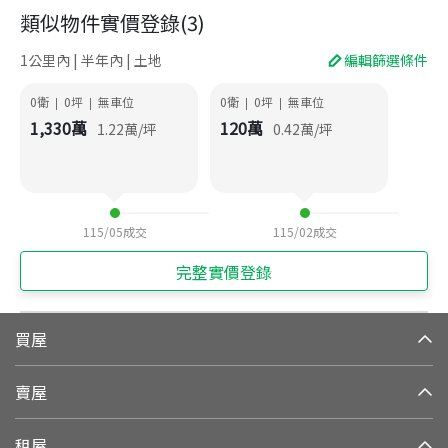
類似物件實價登錄
(
3
)
1公里內 | 半年內 | 土地
編輯篩選條件
0衛
0
坪
無車位
0衛
0
坪
無車位
|
|
|
|
1,330
萬
120
萬
1.22
萬/坪
0.42
萬/坪
115/05
成交
115/02
成交
完整實價登錄
買屋
賣屋
租屋