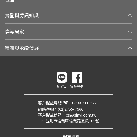
實登與房訊知識
信義居家
集團與永續發展
加好友
追蹤我們
客戶權益專線
：
0800-211-922
網路客服：
(02)2755-7666
客戶權益信箱：
cs@sinyi.com.tw
110 台北市信義區信義路五段100號
門市據點