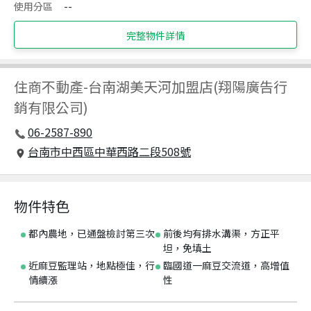
使用分區
--
完整物件詳情
住商不動產
-
台南湖美天河加盟店(翔陽廣告行
銷有限公司)
06-2587-890
台南市中西區中華西路二段508號
物件特色
都內農地，已通盤檢討第三次
前後均有排水溝渠，方正平
坦，免填土
近麻豆監理站，地點極佳，行
臨國道一麻豆交流道，高增值
情續漲
性