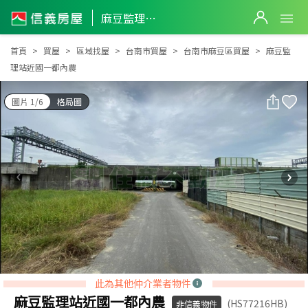
麻豆監理站近國一都內農
麻豆監理站近國一都內農
首頁
買屋
區域找屋
台南市買屋
台南市麻豆區買屋
麻豆監
理站近國一都內農
圖片 1/6
格局圖
此為其他仲介業者物件
麻豆監理站近國一都內農
(HS77216HB)
非信義物件