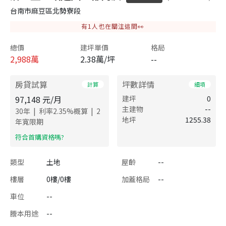
台南市麻豆區北勢寮段
有
1
人也在關注這間👀
總價
建坪單價
格局
2,988
萬
2.38萬/坪
--
房貸試算
坪數詳情
計算
細項
97,148
元/月
建坪
0
主建物
--
|
|
30
年
利率
2.35
%概算
2
地坪
1255.38
年寬限期
​符合首購資格嗎?
類型
土地
屋齡
--
樓層
0樓/0樓
加蓋格局
--
車位
--
謄本用途
--