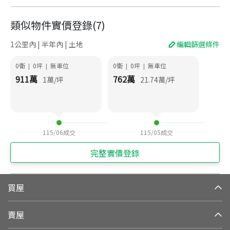
類似物件實價登錄
(
7
)
1公里內 | 半年內 | 土地
編輯篩選條件
0衛
0
坪
無車位
0衛
0
坪
無車位
|
|
|
|
911
萬
762
萬
1
萬/坪
21.74
萬/坪
115/06
成交
115/05
成交
完整實價登錄
買屋
賣屋