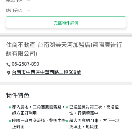
謄本用途
--
使用分區
--
完整物件詳情
住商不動產
-
台南湖美天河加盟店(翔陽廣告行
銷有限公司)
06-2587-890
台南市中西區中華西路二段508號
物件特色
都內農地，三角窗雙面臨路，
已通盤檢討第三次，高增值
超方正好利用
性，行情續漲中
臨國一麻豆交流道，黎明中學
超大面寬約71米，方正平坦
正對面
免填土，地段佳