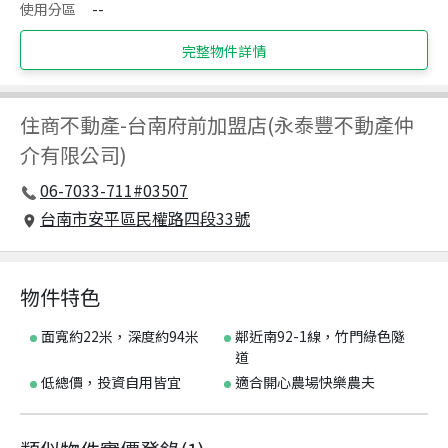
使用分區
--
完整物件詳情
住商不動產
-
台南府前加盟店(永泰豐不動產仲
介有限公司)
06-7033-711#03507
台南市安平區民權路四段33號
物件特色
面寬約22米，深度約94米
鄰近南92-1線，竹門綠色隧
道
低總價，投資自用皆宜
適合開心農場快樂農夫