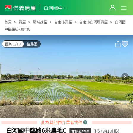
白河國中臨路6米農地C
白河國中臨路6米農地C
首頁
買屋
區域找屋
台南市買屋
台南市白河區買屋
白河國
中臨路6米農地C
圖片 1/10
格局圖
此為其他仲介業者物件
白河國中臨路6米農地C
(HS78413HB)
非信義物件