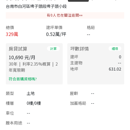
台南市白河區埤子頭段埤子頭小段
有
0
人也在關注這間👀
總價
建坪單價
格局
329
萬
0.52萬/坪
--
房貸試算
坪數詳情
計算
細項
10,690
元/月
建坪
0
主建物
--
|
|
30
年
利率
2.35
%概算
2
地坪
631.02
年寬限期
​符合首購資格嗎?
類型
土地
屋齡
--
樓層
0樓/0樓
加蓋格局
--
車位
--
謄本用途
--