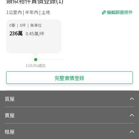
類似物件實價登錄
(
1
)
1公里內 | 半年內 | 土地
編輯篩選條件
0衛
0
坪
無車位
|
|
236
萬
0.45
萬/坪
115/01
成交
完整實價登錄
買屋
賣屋
租屋