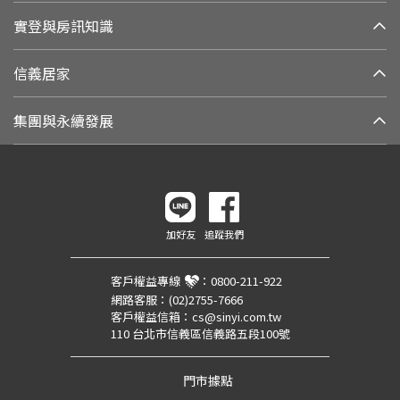
實登與房訊知識
信義居家
集團與永續發展
加好友
追蹤我們
客戶權益專線
：
0800-211-922
網路客服：
(02)2755-7666
客戶權益信箱：
cs@sinyi.com.tw
110 台北市信義區信義路五段100號
門市據點