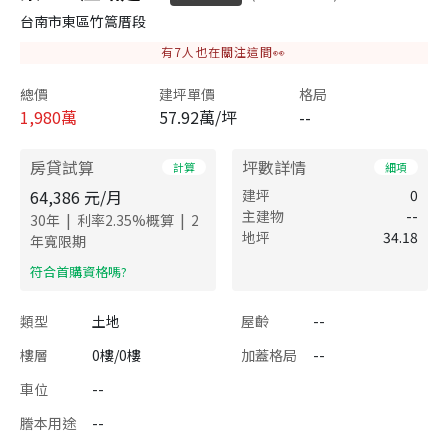
台南市東區竹篙厝段
有
7
人也在關注這間👀
總價
建坪單價
格局
1,980
萬
57.92萬/坪
--
房貸試算
坪數詳情
計算
細項
64,386
元/月
建坪
0
主建物
--
|
|
30
年
利率
2.35
%概算
2
地坪
34.18
年寬限期
​符合首購資格嗎?
類型
土地
屋齡
--
樓層
0樓/0樓
加蓋格局
--
車位
--
謄本用途
--