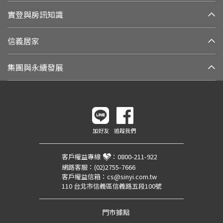
實登與房訊知識
信義居家
集團與永續發展
加好友
追蹤我們
客戶權益專線
：
0800-211-922
網路客服：
(02)2755-7666
客戶權益信箱：
cs@sinyi.com.tw
110 台北市信義區信義路五段100號
門市據點