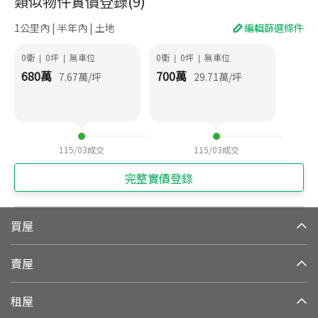
類似物件實價登錄
(
9
)
1公里內 | 半年內 | 土地
編輯篩選條件
0衛
0
坪
無車位
0衛
0
坪
無車位
|
|
|
|
680
萬
700
萬
7.67
萬/坪
29.71
萬/坪
115/03
成交
115/03
成交
完整實價登錄
買屋
賣屋
租屋