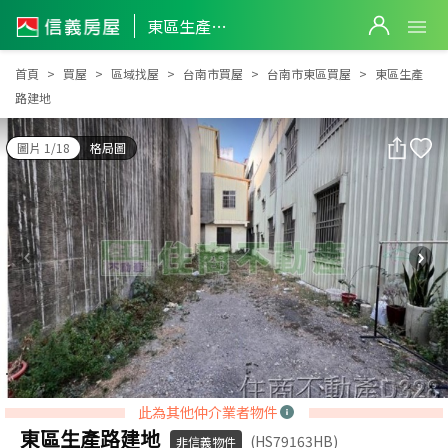
東區生產路建地
東區生產路建地
首頁
買屋
區域找屋
台南市買屋
台南市東區買屋
東區生產
路建地
圖片 1/18
格局圖
此為其他仲介業者物件
東區生產路建地
(HS79163HB)
非信義物件