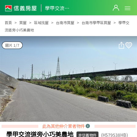
學甲交流道旁小巧美農地
學甲交流道旁小巧美農地
首頁
買屋
區域找屋
台南市買屋
台南市學甲區買屋
學甲交
流道旁小巧美農地
圖片 1/7
此為其他仲介業者物件
學甲交流道旁小巧美農地
(HS79538HB)
非信義物件