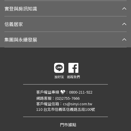
實登與房訊知識
信義居家
集團與永續發展
加好友
追蹤我們
客戶權益專線
：
0800-211-922
網路客服：
(02)2755-7666
客戶權益信箱：
cs@sinyi.com.tw
110 台北市信義區信義路五段100號
門市據點