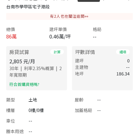
台南市學甲區宅子港段
有
2
人也在關注這間👀
總價
建坪單價
格局
86
萬
0.46萬/坪
--
房貸試算
坪數詳情
計算
細項
2,805
元/月
建坪
0
主建物
--
|
|
30
年
利率
2.35
%概算
2
地坪
186.34
年寬限期
​符合首購資格嗎?
類型
土地
屋齡
--
樓層
0樓/0樓
加蓋格局
--
車位
--
謄本用途
--