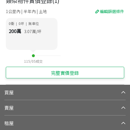
類似物件實價登錄
(
1
)
1公里內 | 半年內 | 土地
編輯篩選條件
0衛
0
坪
無車位
|
|
200
萬
3.07
萬/坪
115/05
成交
完整實價登錄
買屋
賣屋
租屋