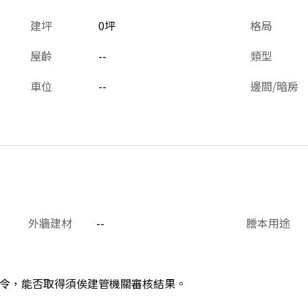
建坪
0坪
格局
屋齡
--
類型
車位
--
邊間/暗房
外牆建材
--
謄本用途
令，能否取得須俟建管機關審核結果。