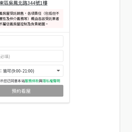
東區吳鳳北路344號1樓
義房屋受託銷售，各項責任（包括但不
實性及仲介義務等）概由各該受託業者
不屬信義房屋控制及負責範圍。
可(9:00-21:00)
示您已同意本站
服務條款
與
隱私權聲明
預約看屋