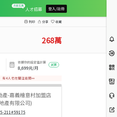
社口專種白柏園區農地
人才招募
登入/註冊
列印
分享
收藏
268
萬
依據你的設定值計算
試算
8,699
元/月
有
4
人也在關注這間👀
動產
-
嘉義檜意村加盟店
地產有限公司)
05-211#59175