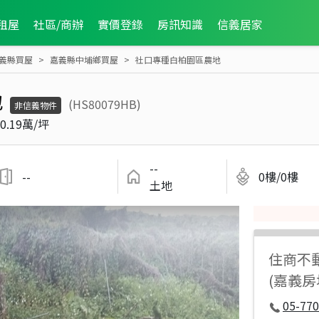
租屋
社區/商辦
實價登錄
房訊知識
信義居家
義縣買屋
嘉義縣中埔鄉買屋
社口專種白柏園區農地
地
(HS80079HB)
非信義物件
0.19萬/坪
--
--
0樓/0樓
土地
住商不
(嘉義房
05-77