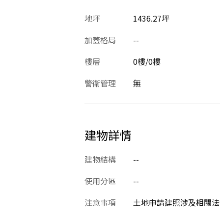
地坪
1436.27坪
加蓋格局
--
樓層
0樓/0樓
警衛管理
無
建物詳情
建物結構
--
使用分區
--
注意事項
土地申請建照涉及相關法