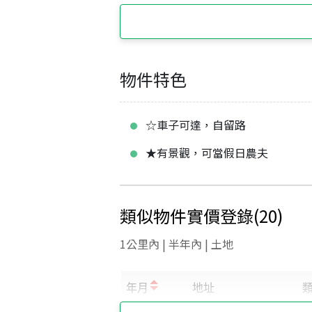
物件特色
☆車子可達，自留路
★有景觀，可當假日農夫
類似物件實價登錄
(
20
)
1公里內 | 半年內 | 土地