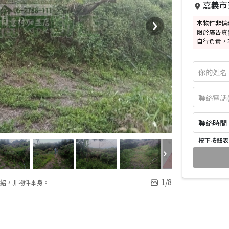
嘉義市
本物件非信
限於廣告真
自行負責，
聯絡時間：皆
按下按鈕表
1
/
8
紹，非物件本身。