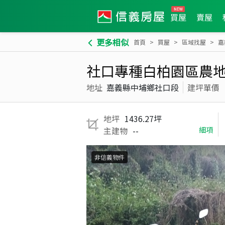
買屋
賣屋
更多相似
首頁
買屋
區域找屋
嘉
社口專種白柏園區農
地址
嘉義縣中埔鄉社口段
建坪單價
地坪
1436.27坪
主建物
--
細項
非信義物件