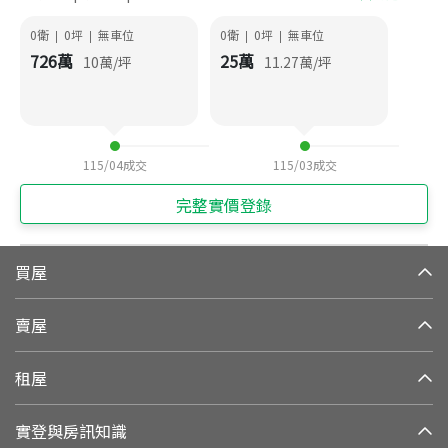
0衛
0
坪
無車位
0衛
0
坪
無車位
|
|
|
|
726
萬
25
萬
10
萬/坪
11.27
萬/坪
115/04
成交
115/03
成交
完整實價登錄
買屋
賣屋
租屋
實登與房訊知識