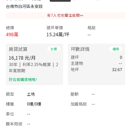
台南市白河區永安段
有
7
人也在關注這間👀
總價
建坪單價
格局
498
萬
15.24萬/坪
--
房貸試算
坪數詳情
計算
細項
16,178
元/月
建坪
0
主建物
--
|
|
30
年
利率
2.35
%概算
2
地坪
32.67
年寬限期
​符合首購資格嗎?
類型
土地
屋齡
--
樓層
0樓/0樓
加蓋格局
--
車位
--
謄本用途
--