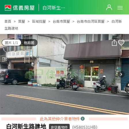
白河新生路建地
白河新生路建地
首頁
買屋
區域找屋
台南市買屋
台南市白河區買屋
白河新
生路建地
圖片 1/1
格局圖
此為其他仲介業者物件
白河新生路建地
(HS80531HB)
非信義物件