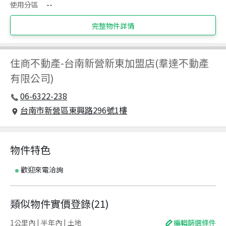
使用分區
--
完整物件詳情
住商不動產
-
台南新營新東加盟店(羣達不動產
有限公司)
06-6322-238
台南市新營區東興路296號1樓
物件特色
歡迎來電洽詢
類似物件實價登錄
(
21
)
1公里內 | 半年內 | 土地
編輯篩選條件