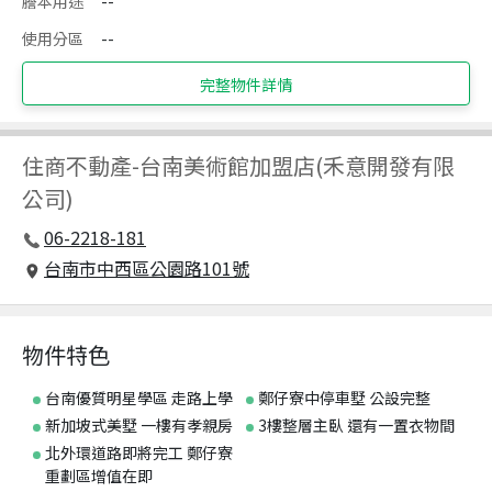
謄本用途
--
使用分區
--
完整物件詳情
住商不動產
-
台南美術館加盟店(禾意開發有限
公司)
06-2218-181
台南市中西區公園路101號
物件特色
台南優質明星學區 走路上學
鄭仔寮中停車墅 公設完整
新加坡式美墅 一樓有孝親房
3樓整層主臥 還有一置衣物間
北外環道路即將完工 鄭仔寮
重劃區增值在即