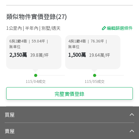
類似物件實價登錄
(
27
)
1公里內 | 半年內 | 別墅/透天
編輯篩選條件
6房2廳4衛
59.04
坪
4房1廳4衛
76.36
坪
|
|
|
|
無車位
無車位
2,350
萬
1,500
萬
39.8
萬/坪
19.64
萬/坪
115/04
成交
115/05
成交
完整實價登錄
買屋
賣屋