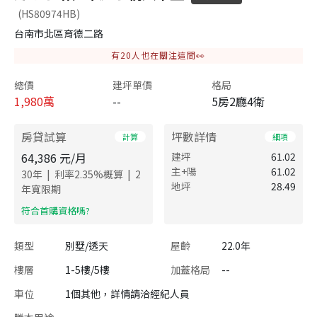
(HS80974HB)
台南市北區育德二路
有
20
人也在關注這間👀
總價
建坪單價
格局
1,980
萬
--
5房2廳4衛
房貸試算
坪數詳情
計算
細項
64,386
元/月
建坪
61.02
主+陽
61.02
|
|
30
年
利率
2.35
%概算
2
地坪
28.49
年寬限期
​符合首購資格嗎?
類型
別墅/透天
屋齡
22.0年
樓層
1-5樓/5樓
加蓋格局
--
車位
1個其他，詳情請洽經紀人員