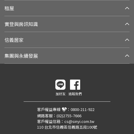
租屋
實登與房訊知識
信義居家
集團與永續發展
加好友
追蹤我們
客戶權益專線
：
0800-211-922
網路客服：
(02)2755-7666
客戶權益信箱：
cs@sinyi.com.tw
110 台北市信義區信義路五段100號