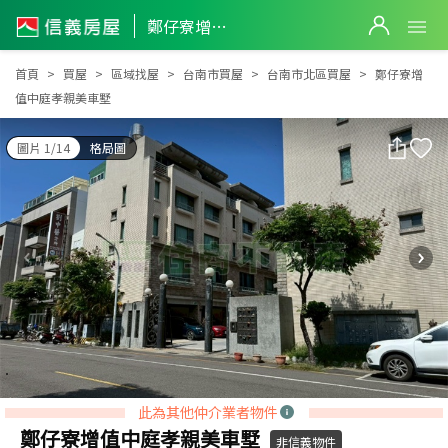
鄭仔寮增值中庭孝親美車墅
鄭仔寮增值中庭孝親美車墅
首頁
買屋
區域找屋
台南市買屋
台南市北區買屋
鄭仔寮增
值中庭孝親美車墅
圖片 1/14
格局圖
此為其他仲介業者物件
鄭仔寮增值中庭孝親美車墅
非信義物件