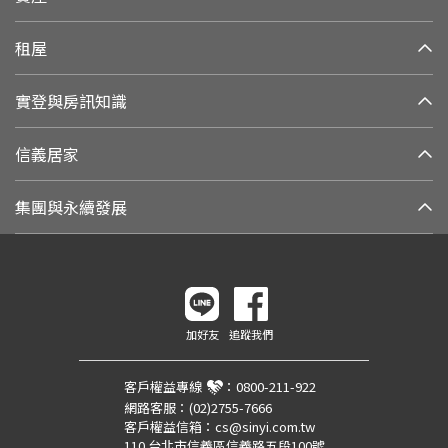
租屋
實登與房訊知識
信義居家
集團與永續發展
加好友
追蹤我們
客戶權益專線
：
0800-211-922
網路客服：
(02)2755-7666
客戶權益信箱：
cs@sinyi.com.tw
110 台北市信義區信義路五段100號