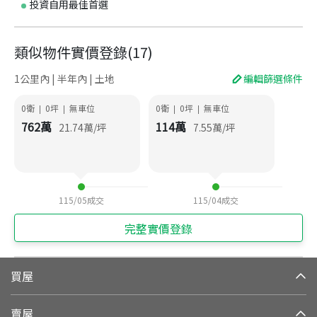
投資自用最佳首選
類似物件實價登錄
(
17
)
1公里內 | 半年內 | 土地
編輯篩選條件
0衛
0
坪
無車位
0衛
0
坪
無車位
|
|
|
|
762
萬
114
萬
21.74
萬/坪
7.55
萬/坪
115/05
成交
115/04
成交
完整實價登錄
買屋
賣屋