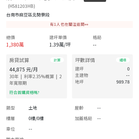
(HS81203HB)
台南市麻豆區北勢寮段
有
1
人也在關注這間👀
總價
建坪單價
格局
1,380
萬
1.39萬/坪
--
房貸試算
坪數詳情
計算
細項
44,875
元/月
建坪
0
主建物
--
|
|
30
年
利率
2.35
%概算
2
地坪
989.78
年寬限期
​符合首購資格嗎?
類型
土地
屋齡
--
樓層
0樓/0樓
加蓋格局
--
車位
--