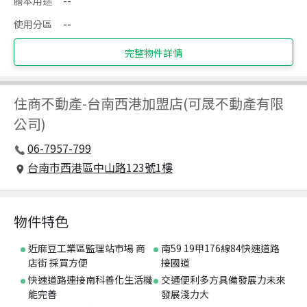
謄本用途
--
使用分區
--
完整物件詳情
住商不動產
-
台南西港加盟店(可晟不動產有限
公司)
06-7957-799
台南市西港區中山路123號1樓
物件特色
近麻豆工業區監理站市場 商
南59 19甲176線84快速道路
店街 採買方便
接國道
快速道路連接南科善化生活機
交通便利多方具備發展力未來
能完善
發展淺力大