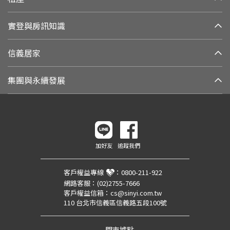
實登與房訊知識
信義居家
集團與永續發展
加好友
追蹤我們
客戶權益專線
：
0800-211-922
網路客服：
(02)2755-7666
客戶權益信箱：
cs@sinyi.com.tw
110 台北市信義區信義路五段100號
門市據點