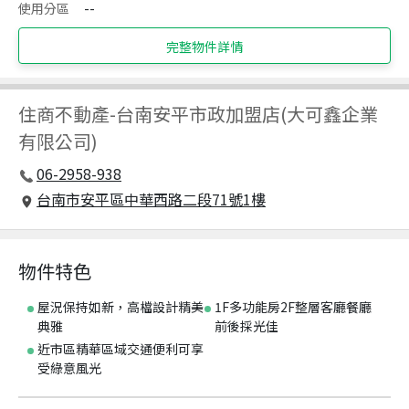
使用分區
--
完整物件詳情
住商不動產
-
台南安平市政加盟店(大可鑫企業
有限公司)
06-2958-938
台南市安平區中華西路二段71號1樓
物件特色
屋況保持如新，高檔設計精美
1F多功能房2F整層客廳餐廳
典雅
前後採光佳
近市區精華區域交通便利可享
受綠意風光