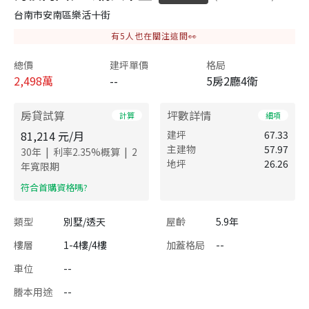
台南市安南區樂活十街
有
5
人也在關注這間👀
總價
建坪單價
格局
2,498
萬
--
5房2廳4衛
房貸試算
坪數詳情
計算
細項
81,214
元/月
建坪
67.33
主建物
57.97
|
|
30
年
利率
2.35
%概算
2
地坪
26.26
年寬限期
​符合首購資格嗎?
類型
別墅/透天
屋齡
5.9年
樓層
1-4樓/4樓
加蓋格局
--
車位
--
謄本用途
--