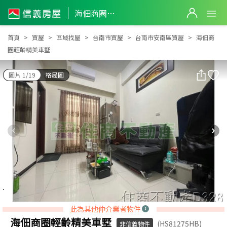
海佃商圈輕齡精美車墅
海佃商圈輕齡精美車墅
首頁
買屋
區域找屋
台南市買屋
台南市安南區買屋
海佃商
圈輕齡精美車墅
圖片 1/19
格局圖
此為其他仲介業者物件
海佃商圈輕齡精美車墅
(HS81275HB)
非信義物件