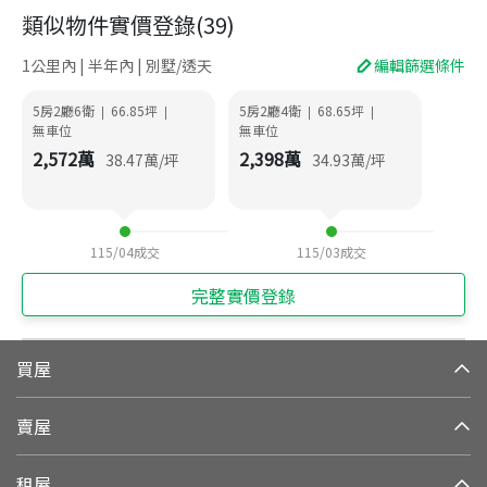
類似物件實價登錄
(
39
)
1公里內 | 半年內 | 別墅/透天
編輯篩選條件
5房2廳6衛
66.85
坪
5房2廳4衛
68.65
坪
|
|
|
|
無車位
無車位
2,572
萬
2,398
萬
38.47
萬/坪
34.93
萬/坪
115/04
成交
115/03
成交
完整實價登錄
買屋
賣屋
租屋