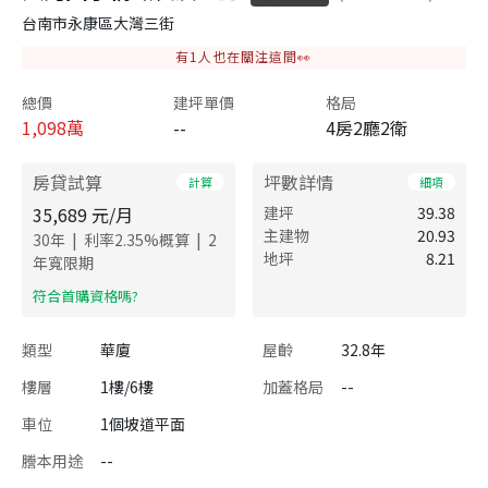
台南市永康區大灣三街
有
1
人也在關注這間👀
總價
建坪單價
格局
1,098
萬
--
4房2廳2衛
房貸試算
坪數詳情
計算
細項
35,689
元/月
建坪
39.38
主建物
20.93
|
|
30
年
利率
2.35
%概算
2
地坪
8.21
年寬限期
​符合首購資格嗎?
類型
華廈
屋齡
32.8年
樓層
1樓/6樓
加蓋格局
--
車位
1個坡道平面
謄本用途
--