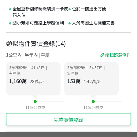
全屋重新翻修精緻裝潢一卡皮
位於一樓進出方便
箱入住
國小芳鄰可走路上學超便利
大灣商圈生活機能完善
類似物件實價登錄
(
14
)
1公里內 | 半年內 | 華廈
編輯篩選條件
3房2廳2衛
41.43
坪
3房2廳2衛
34.57
坪
|
|
|
|
有車位
無車位
1,160
萬
153
萬
28
萬/坪
4.42
萬/坪
115/05
成交
115/04
成交
完整實價登錄