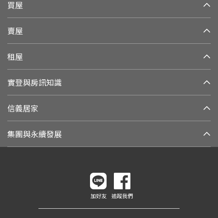
買屋
賣屋
租屋
實登與房訊知識
信義居家
集團與永續發展
加好友
追蹤我們