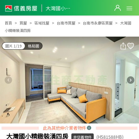
大灣國小精緻裝潢四房
大灣國小精緻裝潢四房
首頁
買屋
區域找屋
台南市買屋
台南市永康區買屋
大灣國
小精緻裝潢四房
圖片 1/19
格局圖
此為其他仲介業者物件
大灣國小精緻裝潢四房
(HS81588HB)
非信義物件