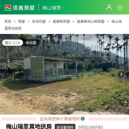
梅山瑞里買地送房
梅山瑞里買地送房
首頁
買屋
區域找屋
嘉義縣買屋
嘉義縣梅山鄉買屋
梅山瑞
里買地送房
圖片 1/16
格局圖
此為其他仲介業者物件
梅山瑞里買地送房
(HS81648HB)
非信義物件