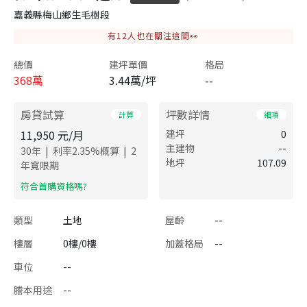
嘉義縣梅山鄉生毛樹段
有
12
人也在關注這間👀
總價
建坪單價
格局
368
萬
3.44萬/坪
--
房貸試算
坪數詳情
計算
細項
11,950
元/月
建坪
0
主建物
--
|
|
30
年
利率
2.35
%概算
2
地坪
107.09
年寬限期
​符合首購資格嗎?
類型
土地
屋齡
--
樓層
0樓/0樓
加蓋格局
--
車位
--
謄本用途
--