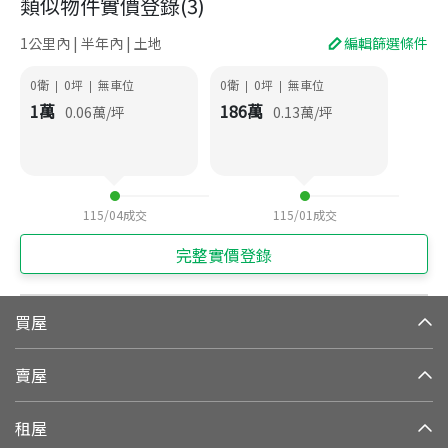
類似物件實價登錄
(
3
)
1公里內 | 半年內 | 土地
編輯篩選條件
0衛
0
坪
無車位
0衛
0
坪
無車位
|
|
|
|
1
萬
186
萬
0.06
萬/坪
0.13
萬/坪
115/04
成交
115/01
成交
完整實價登錄
買屋
賣屋
租屋