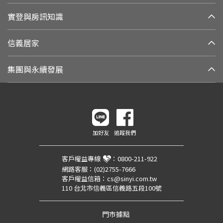
實登與房訊知識
信義居家
集團與永續發展
加好友
追蹤我們
客戶權益專線
：
0800-211-922
網路客服：
(02)2755-7666
客戶權益信箱：
cs@sinyi.com.tw
110 台北市信義區信義路五段100號
門市據點