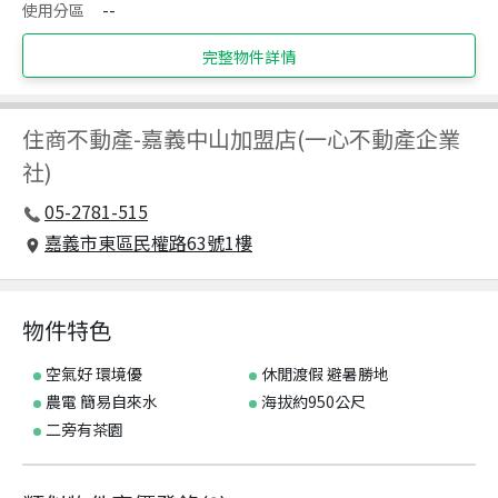
使用分區
--
完整物件詳情
住商不動產
-
嘉義中山加盟店(一心不動產企業
社)
05-2781-515
嘉義市東區民權路63號1樓
物件特色
空氣好 環境優
休閒渡假 避暑勝地
農電 簡易自來水
海拔約950公尺
二旁有茶園