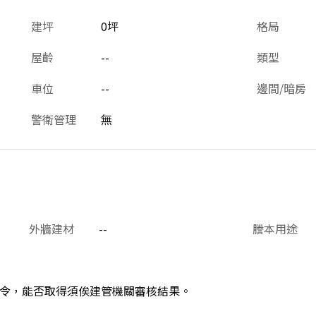
建坪
0坪
格局
屋齡
--
類型
車位
--
邊間/暗房
警衛管理
無
外牆建材
--
謄本用途
令，能否取得須俟建管機關審核結果。