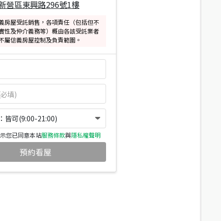
新營區東興路296號1樓
義房屋受託銷售，各項責任（包括但不
實性及仲介義務等）概由各該受託業者
不屬信義房屋控制及負責範圍。
可(9:00-21:00)
示您已同意本站
服務條款
與
隱私權聲明
預約看屋