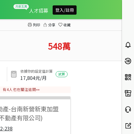
後壁新港東千坪農地
人才招募
登入/註冊
列印
分享
收藏
548
萬
依據你的設定值計算
試算
17,804
元/月
有
4
人也在關注這間👀
動產
-
台南新營新東加盟
達不動產有限公司)
2-238