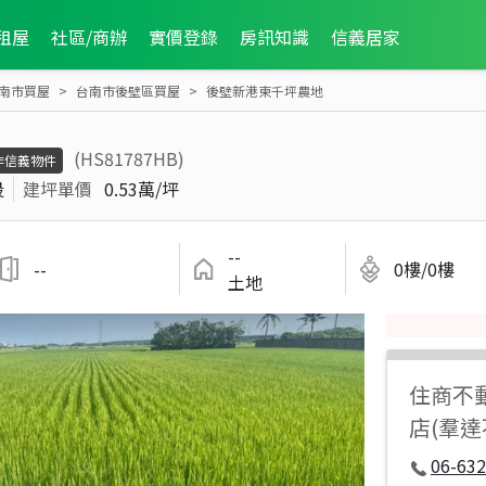
租屋
社區/商辦
實價登錄
房訊知識
信義居家
南市買屋
台南市後壁區買屋
後壁新港東千坪農地
(HS81787HB)
非信義物件
段
建坪單價
0.53萬/坪
--
--
0樓/0樓
土地
住商不
店(羣
06-632