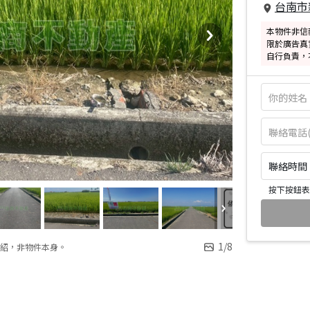
台南市
本物件非信
限於廣告真
自行負責，
聯絡時間：皆
按下按鈕表
1
/
8
紹，非物件本身。