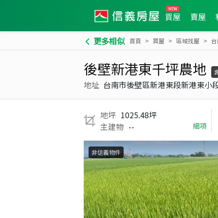
買屋
賣屋
更多相似
首頁
買屋
區域找屋
台
後壁新港東千坪農地
地址
台南市後壁區新港東段新港東小
地坪
1025.48坪
主建物
--
細項
非信義物件