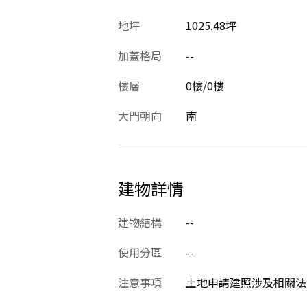
地坪
1025.48坪
加蓋格局
--
樓層
0樓/0樓
大門朝向
南
建物詳情
建物結構
--
使用分區
--
注意事項
土地申請建照涉及相關法