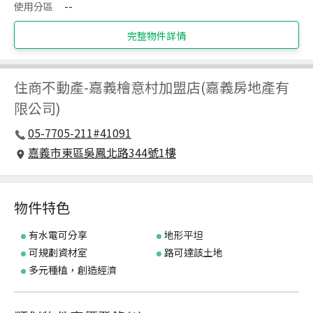
使用分區
--
完整物件詳情
住商不動產
-
嘉義檜意村加盟店(嘉義房地產有
限公司)
05-7705-211#41091
嘉義市東區吳鳳北路344號1樓
物件特色
有水電可分享
地形平坦
可規劃資材室
路可達該土地
多元種植，創造經濟