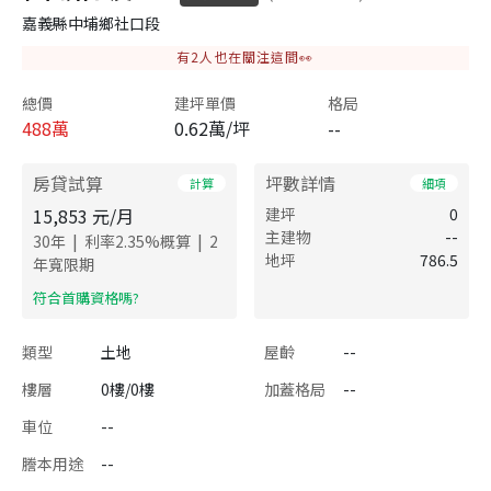
嘉義縣中埔鄉社口段
有
2
人也在關注這間👀
總價
建坪單價
格局
488
萬
0.62萬/坪
--
房貸試算
坪數詳情
計算
細項
15,853
元/月
建坪
0
主建物
--
|
|
30
年
利率
2.35
%概算
2
地坪
786.5
年寬限期
​符合首購資格嗎?
類型
土地
屋齡
--
樓層
0樓/0樓
加蓋格局
--
車位
--
謄本用途
--