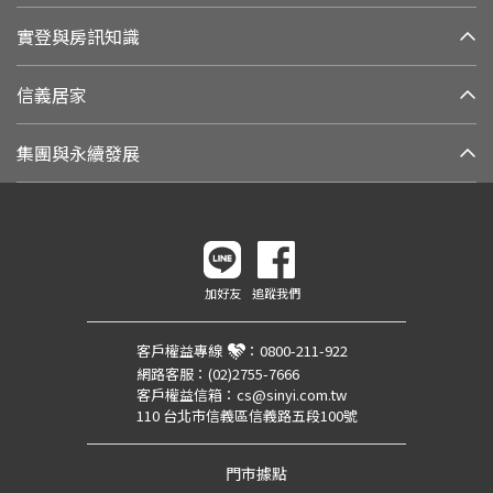
實登與房訊知識
信義居家
集團與永續發展
加好友
追蹤我們
客戶權益專線
：
0800-211-922
網路客服：
(02)2755-7666
客戶權益信箱：
cs@sinyi.com.tw
110 台北市信義區信義路五段100號
門市據點