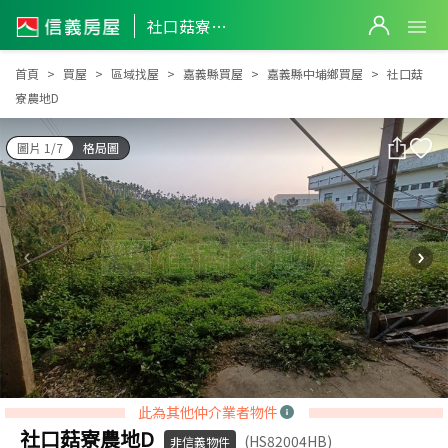
社口菇寮農地D
社口菇寮農地D
首頁
買屋
區域找屋
嘉義縣買屋
嘉義縣中埔鄉買屋
社口菇
寮農地D
圖片 1/7
格局圖
此為其他仲介業者物件
社口菇寮農地D
(HS82004HB)
非信義物件