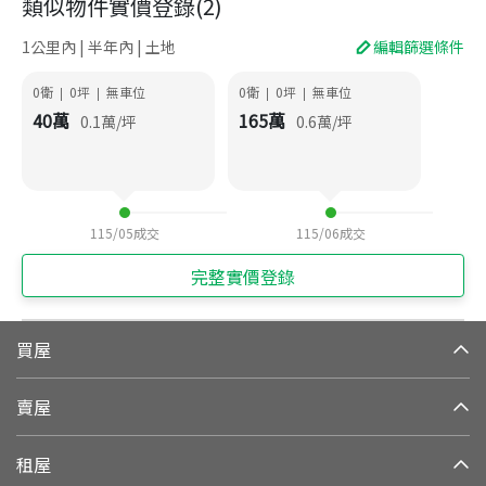
類似物件實價登錄
(
2
)
1公里內 | 半年內 | 土地
編輯篩選條件
0衛
0
坪
無車位
0衛
0
坪
無車位
|
|
|
|
40
萬
165
萬
0.1
萬/坪
0.6
萬/坪
115/05
成交
115/06
成交
完整實價登錄
買屋
賣屋
租屋