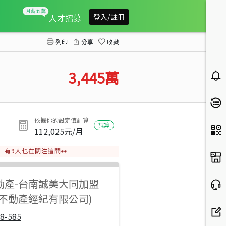
南區便宜美建地
人才招募
登入/註冊
列印
分享
收藏
3,445
萬
依據你的設定值計算
試算
112,025
元/月
有
9
人也在關注這間👀
動產
-
台南誠美大同加盟
之不動產經紀有限公司)
8-585