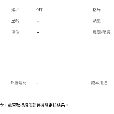
建坪
0坪
格局
屋齡
--
類型
車位
--
邊間/暗房
外牆建材
--
謄本用途
令，能否取得須俟建管機關審核結果。