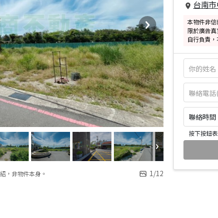
台南市
本物件非信
限於廣告真
自行負責，
聯絡時間：皆
按下按鈕表
1
/
12
紹，非物件本身。