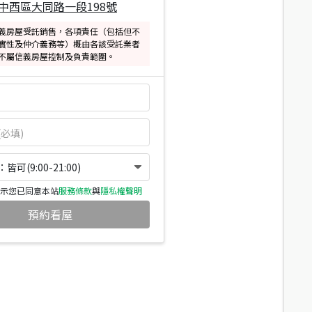
中西區大同路一段198號
義房屋受託銷售，各項責任（包括但不
實性及仲介義務等）概由各該受託業者
不屬信義房屋控制及負責範圍。
可(9:00-21:00)
示您已同意本站
服務條款
與
隱私權聲明
預約看屋