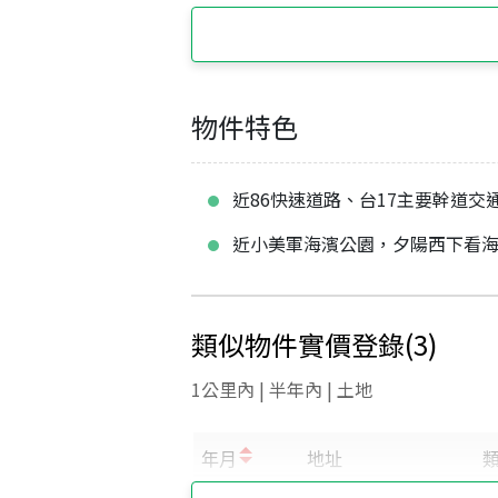
物件特色
近86快速道路、台17主要幹道交
近小美軍海濱公園，夕陽西下看
類似物件實價登錄
(
3
)
1公里內 | 半年內 | 土地