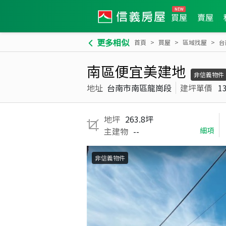
買屋
賣屋
更多相似
首頁
買屋
區域找屋
台
南區便宜美建地
非信義物件
地址
台南市南區龍崗段
建坪單價
1
地坪
263.8坪
主建物
--
細項
非信義物件