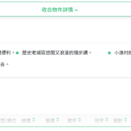
收合物件詳情
通便利。
歷史老城區悠閒又浪漫的慢步調。
小漁村
海去。