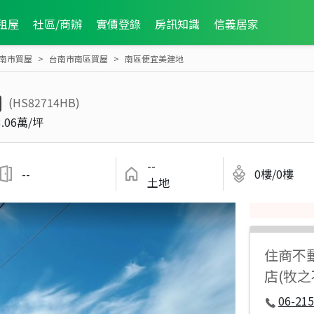
租屋
社區/商辦
實價登錄
房訊知識
信義居家
南市買屋
台南市南區買屋
南區便宜美建地
(HS82714HB)
3.06萬/坪
--
--
0樓/0樓
土地
住商不
店(牧
06-215