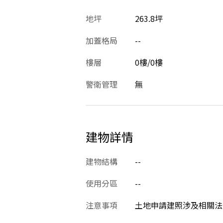
地坪
263.8坪
加蓋格局
--
樓層
0樓/0樓
警衛管理
無
建物詳情
建物結構
--
使用分區
--
注意事項
土地申請建照涉及相關法