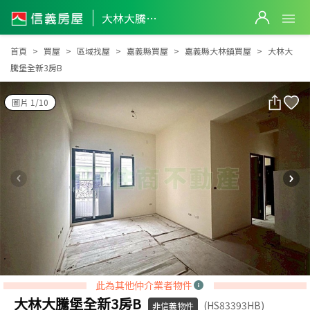
大林大騰堡全新3房B
大林大騰堡全新3房B
首頁
買屋
區域找屋
嘉義縣買屋
嘉義縣大林鎮買屋
大林大
騰堡全新3房B
圖片 1/10
此為其他仲介業者物件
大林大騰堡全新3房B
(HS83393HB)
非信義物件