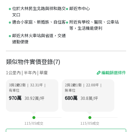
位於大林民生北路與祥和路交
鄰近市中心
叉口
適合小家庭、新婚族、自住客
附近有學校、醫院、公車站
等，生活機能便利
鄰近大林火車站與省道，交通
通勤便捷
類似物件實價登錄
(
7
)
1公里內 | 半年內 | 華廈
編輯篩選條件
3房2廳2衛
32.31
坪
2房2廳1衛
22.08
坪
|
|
|
|
有車位
無車位
970
萬
680
萬
30.92
萬/坪
30.8
萬/坪
115/05
成交
115/05
成交