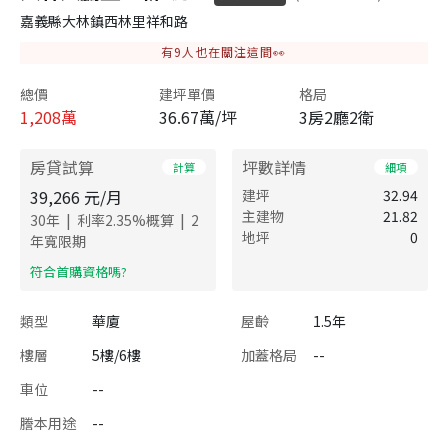
嘉義縣大林鎮西林里祥和路
有
9
人也在關注這間👀
總價
建坪單價
格局
1,208
萬
36.67萬/坪
3房2廳2衛
房貸試算
坪數詳情
計算
細項
39,266
元/月
建坪
32.94
主建物
21.82
|
|
30
年
利率
2.35
%概算
2
地坪
0
年寬限期
​符合首購資格嗎?
類型
華廈
屋齡
1.5年
樓層
5樓/6樓
加蓋格局
--
車位
--
謄本用途
--