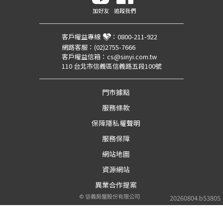
加好友
追蹤我們
客戶權益專線
：
0800-211-922
網路客服：
(02)2755-7666
客戶權益信箱：
cs@sinyi.com.tw
110 台北市信義區信義路五段100號
門市據點
服務條款
保障隱私權聲明
服務保障
網站地圖
資源網站
異業合作提案
©
信義房屋股份有限公司
20260804.b53805