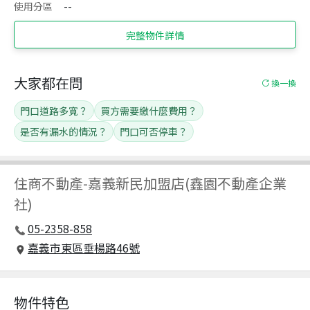
使用分區
--
完整物件詳情
大家都在問
換一換
門口道路多寬？
買方需要繳什麼費用？
是否有漏水的情況？
門口可否停車？
住商不動產
-
嘉義新民加盟店(鑫園不動產企業
社)
05-2358-858
嘉義市東區垂楊路46號
物件特色