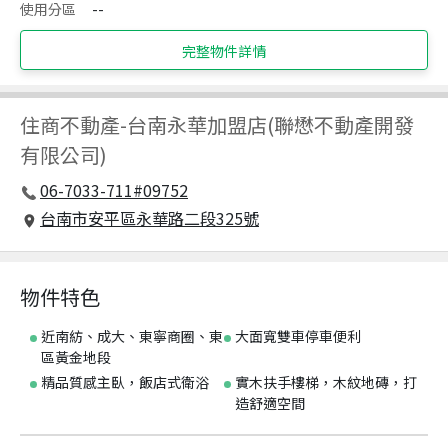
使用分區
--
完整物件詳情
住商不動產
-
台南永華加盟店(聯懋不動產開發
有限公司)
06-7033-711#09752
台南市安平區永華路二段325號
物件特色
近南紡、成大、東寧商圈、東
大面寬雙車停車便利
區黃金地段
精品質感主臥，飯店式衛浴
實木扶手樓梯，木紋地磚，打
造舒適空間