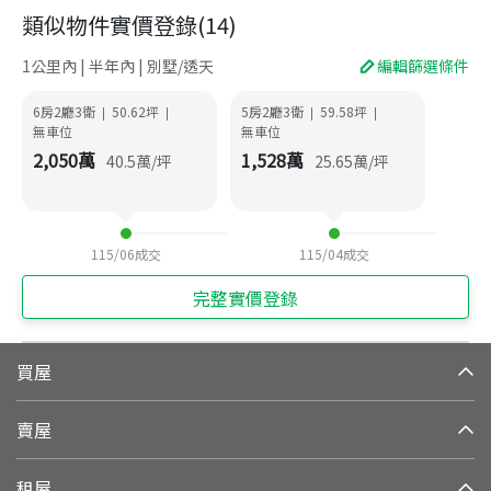
類似物件實價登錄
(
14
)
1公里內 | 半年內 | 別墅/透天
編輯篩選條件
6房2廳3衛
50.62
坪
5房2廳3衛
59.58
坪
|
|
|
|
無車位
無車位
2,050
萬
1,528
萬
40.5
萬/坪
25.65
萬/坪
115/06
成交
115/04
成交
完整實價登錄
買屋
賣屋
租屋