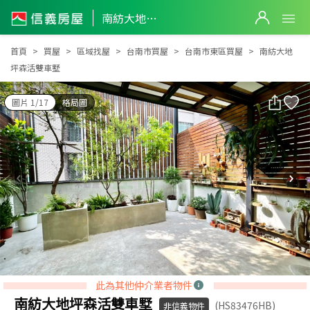
南紡大地坪森活雙車墅
南紡大地坪森活雙車墅
首頁
買屋
區域找屋
台南市買屋
台南市東區買屋
南紡大地
坪森活雙車墅
圖片 1/17
格局圖
此為其他仲介業者物件
南紡大地坪森活雙車墅
(HS83476HB)
非信義物件