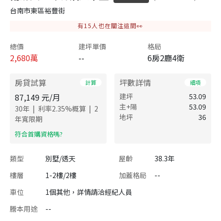
台南市東區裕豐街
有
15
人也在關注這間👀
總價
建坪單價
格局
2,680
萬
--
6房2廳4衛
房貸試算
坪數詳情
計算
細項
87,149
元/月
建坪
53.09
主+陽
53.09
|
|
30
年
利率
2.35
%概算
2
地坪
36
年寬限期
​符合首購資格嗎?
類型
別墅/透天
屋齡
38.3年
樓層
1-2樓/2樓
加蓋格局
--
車位
1個其他，詳情請洽經紀人員
謄本用途
--