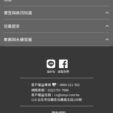
實登與房訊知識
信義居家
集團與永續發展
加好友
追蹤我們
客戶權益專線
：
0800-211-922
網路客服：
(02)2755-7666
客戶權益信箱：
cs@sinyi.com.tw
110 台北市信義區信義路五段100號
門市據點