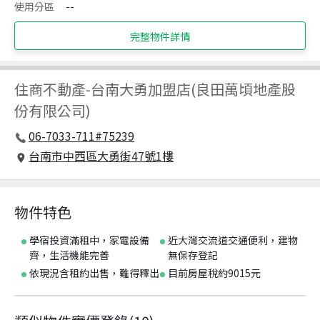
使用分區
--
完整物件詳情
住商不動產
-
台南大勇加盟店(良田萬頃地產股
份有限公司)
06-7033-711#75239
台南市中西區大勇街47號1樓
物件特色
學宿投資滿租中，家電設備
近大灣交流道交通便利，建物
齊，生活機能完善
無保存登記
依現況含租約出售，難得釋出
目前房屋稅約9015元