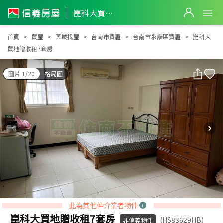
崑科大買地贈收租7套房
崑科大買地贈收租7套房
首頁
買屋
區域找屋
台南市買屋
台南市永康區買屋
崑科大
買地贈收租7套房
圖片 1/20
格局圖
此為其他仲介業者物件
崑科大買地贈收租7套房
(HS83629HB)
非信義物件