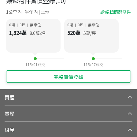
類似物件實價登錄
(
10
)
1公里內 | 半年內 | 土地
編輯篩選條件
0衛
0
坪
無車位
0衛
0
坪
無車位
|
|
|
|
1,824
萬
520
萬
8.6
萬/坪
5
萬/坪
115/01
成交
115/07
成交
完整實價登錄
買屋
賣屋
租屋