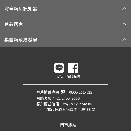
實登與房訊知識
信義居家
集團與永續發展
加好友
追蹤我們
客戶權益專線
：
0800-211-922
網路客服：
(02)2755-7666
客戶權益信箱：
cs@sinyi.com.tw
110 台北市信義區信義路五段100號
門市據點