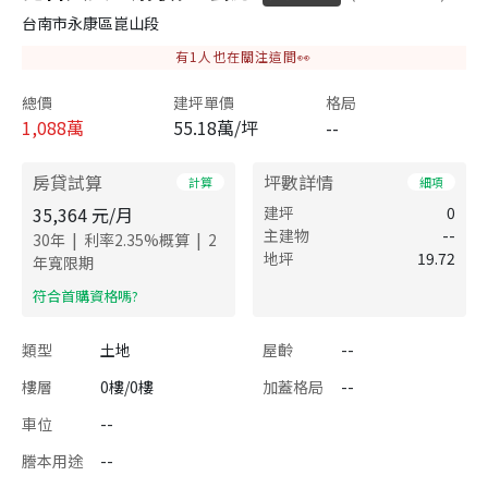
台南市永康區崑山段
有
1
人也在關注這間👀
總價
建坪單價
格局
1,088
萬
55.18萬/坪
--
房貸試算
坪數詳情
計算
細項
35,364
元/月
建坪
0
主建物
--
|
|
30
年
利率
2.35
%概算
2
地坪
19.72
年寬限期
​符合首購資格嗎?
類型
土地
屋齡
--
樓層
0樓/0樓
加蓋格局
--
車位
--
謄本用途
--