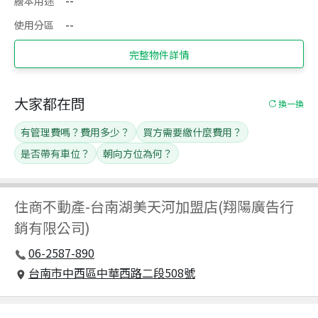
謄本用途
--
使用分區
--
完整物件詳情
大家都在問
換一換
有管理費嗎？費用多少？
買方需要繳什麼費用？
是否帶有車位？
朝向方位為何？
住商不動產
-
台南湖美天河加盟店(翔陽廣告行
銷有限公司)
06-2587-890
台南市中西區中華西路二段508號