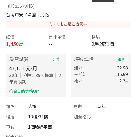
(HS83679HB)
台南市安平區國平北路
有
6
人也在關注這間👀
總價
建坪單價
格局
1,450
萬
--
2房2廳1衛
房貸試算
坪數詳情
計算
細項
47,151
元/月
建坪
32.58
主+陽
15.69
|
|
30
年
利率
2.35
%概算
2
地坪
2.24
年寬限期
​符合首購資格嗎?
類型
大樓
屋齡
1.3年
樓層
13樓/34樓
加蓋格局
--
車位
1個坡道平面