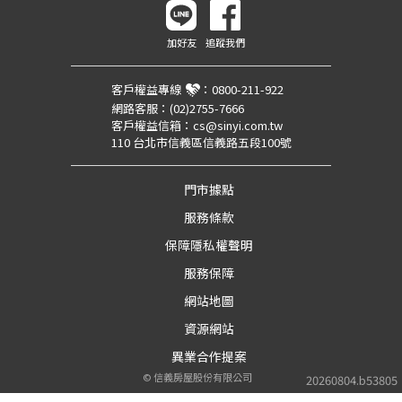
加好友
追蹤我們
客戶權益專線
：
0800-211-922
網路客服：
(02)2755-7666
客戶權益信箱：
cs@sinyi.com.tw
110 台北市信義區信義路五段100號
門市據點
服務條款
保障隱私權聲明
服務保障
網站地圖
資源網站
異業合作提案
©
信義房屋股份有限公司
20260804.b53805