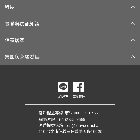
租屋
實登與房訊知識
信義居家
集團與永續發展
加好友
追蹤我們
客戶權益專線
：
0800-211-922
網路客服：
(02)2755-7666
客戶權益信箱：
cs@sinyi.com.tw
110 台北市信義區信義路五段100號