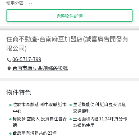
使用分區
--
完整物件詳情
住商不動產
-
台南麻豆加盟店(誠富廣告開發有
限公司)
06-5717-799
台南市麻豆區興國路40號
物件特色
位於市區靜巷 鬧中取靜 近市
生活機能便利 近麻豆交流道
中心
交通便利
房間多 空間大 投資自住皆合
土地面積內含11.24坪持分作
適
為道路使用
此房屋有增建共約23坪