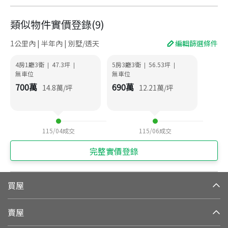
類似物件實價登錄
(
9
)
1公里內 | 半年內 | 別墅/透天
編輯篩選條件
4房1廳3衛
47.3
坪
5房3廳3衛
56.53
坪
|
|
|
|
無車位
無車位
700
萬
690
萬
14.8
萬/坪
12.21
萬/坪
115/04
成交
115/06
成交
完整實價登錄
買屋
賣屋