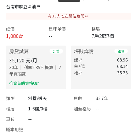
台南市麻豆區油車
有
30
人也在關注這間👀
總價
建坪單價
格局
1,080
萬
--
7房2廳7衛
房貸試算
坪數詳情
計算
細項
35,120
元/月
建坪
68.96
主+陽
68.14
|
|
30
年
利率
2.35
%概算
2
地坪
35.23
年寬限期
​符合首購資格嗎?
類型
別墅/透天
屋齡
32.7年
樓層
1-6樓/0樓
加蓋格局
--
車位
--
謄本用途
--