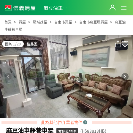
麻豆油車靜巷車墅
麻豆油車靜巷車墅
首頁
買屋
區域找屋
台南市買屋
台南市麻豆區買屋
麻豆油
車靜巷車墅
圖片 1/20
格局圖
此為其他仲介業者物件
麻豆油車靜巷車墅
(HS83813HB)
非信義物件