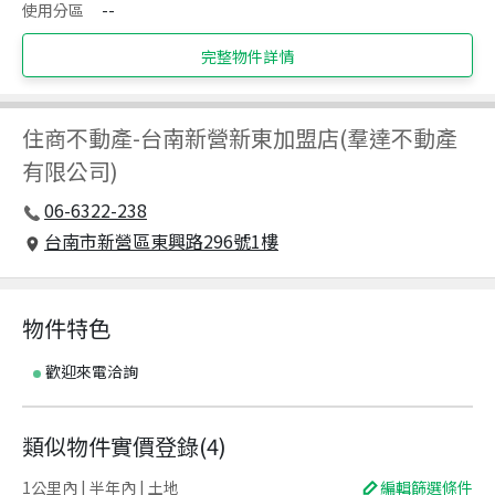
使用分區
--
完整物件詳情
住商不動產
-
台南新營新東加盟店(羣達不動產
有限公司)
06-6322-238
台南市新營區東興路296號1樓
物件特色
歡迎來電洽詢
類似物件實價登錄
(
4
)
1公里內 | 半年內 | 土地
編輯篩選條件