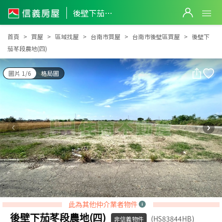
後壁下茄苳段農地(四)
後壁下茄苳段農地(四)
首頁
買屋
區域找屋
台南市買屋
台南市後壁區買屋
後壁下
茄苳段農地(四)
圖片 1/6
格局圖
此為其他仲介業者物件
後壁下茄苳段農地(四)
(HS83844HB)
非信義物件