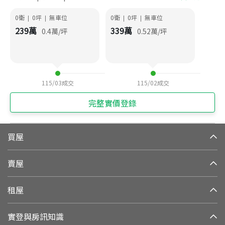
0衛
0
坪
無車位
0衛
0
坪
無車位
|
|
|
|
239
萬
339
萬
0.4
萬/坪
0.52
萬/坪
115/03
成交
115/02
成交
完整實價登錄
買屋
賣屋
租屋
實登與房訊知識