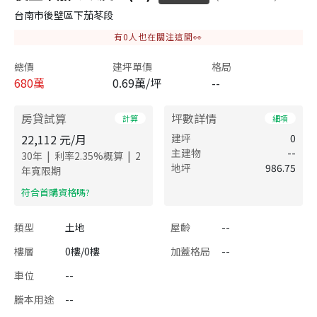
台南市後壁區下茄苳段
有
0
人也在關注這間👀
總價
建坪單價
格局
680
萬
0.69萬/坪
--
房貸試算
坪數詳情
計算
細項
22,112
元/月
建坪
0
主建物
--
|
|
30
年
利率
2.35
%概算
2
地坪
986.75
年寬限期
​符合首購資格嗎?
類型
土地
屋齡
--
樓層
0樓/0樓
加蓋格局
--
車位
--
謄本用途
--