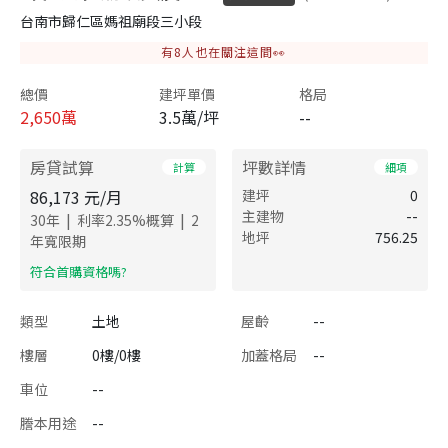
台南市歸仁區媽祖廟段三小段
有
8
人也在關注這間👀
總價
建坪單價
格局
2,650
萬
3.5萬/坪
--
房貸試算
坪數詳情
計算
細項
86,173
元/月
建坪
0
主建物
--
|
|
30
年
利率
2.35
%概算
2
地坪
756.25
年寬限期
​符合首購資格嗎?
類型
土地
屋齡
--
樓層
0樓/0樓
加蓋格局
--
車位
--
謄本用途
--