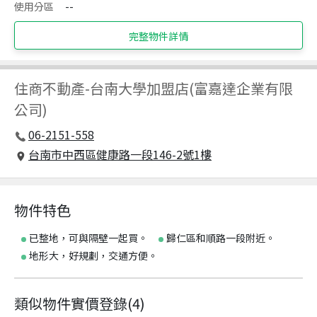
使用分區
--
完整物件詳情
住商不動產
-
台南大學加盟店(富嘉達企業有限
公司)
06-2151-558
台南市中西區健康路一段146-2號1樓
物件特色
已整地，可與隔壁一起買。
歸仁區和順路一段附近。
地形大，好規劃，交通方便。
類似物件實價登錄
(
4
)