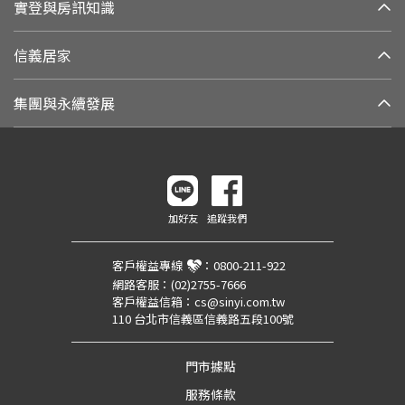
實登與房訊知識
信義居家
集團與永續發展
加好友
追蹤我們
客戶權益專線
：
0800-211-922
網路客服：
(02)2755-7666
客戶權益信箱：
cs@sinyi.com.tw
110 台北市信義區信義路五段100號
門市據點
服務條款