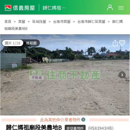
歸仁媽祖廟段美農地B
歸仁媽祖廟段美農地B
首頁
買屋
區域找屋
台南市買屋
台南市歸仁區買屋
歸仁媽
祖廟段美農地B
圖片 1/18
格局圖
此為其他仲介業者物件
歸仁媽祖廟段美農地B
(HS83943HB)
非信義物件