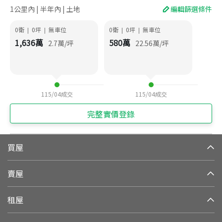
1公里內 | 半年內 | 土地
編輯篩選條件
0衛
0
坪
無車位
0衛
0
坪
無車位
|
|
|
|
1,636
萬
580
萬
2.7
萬/坪
22.56
萬/坪
115/04
成交
115/04
成交
完整實價登錄
買屋
賣屋
租屋