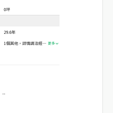
0坪
29.6年
1個其他，詳情請洽經紀人員
更多
--