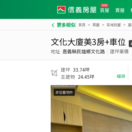
買屋
賣屋
更多相似
首頁
買屋
區域找屋
嘉
文化大廈美3房+車位
地址
嘉義縣民雄鄉文化路
建坪單價
建坪
33.74坪
主建物
24.45坪
細項
非信義物件