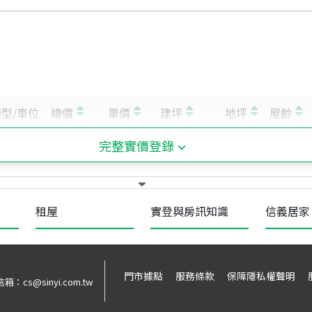
完整實價登錄
租屋
實登與房訊知識
信義居家
門市據點
服務條款
保障隱私權聲明
信箱：
cs@sinyi.com.tw