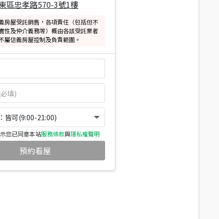
東區忠孝路570-3號1樓
義房屋受託銷售，各項責任（包括但不
實性及仲介義務等）概由各該受託業者
不屬信義房屋控制及負責範圍。
可(9:00-21:00)
示您已同意本站
服務條款
與
隱私權聲明
預約看屋