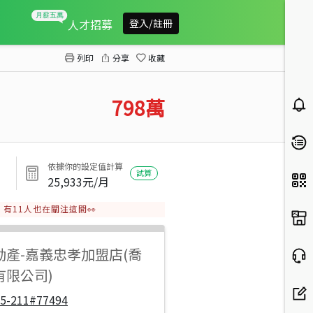
文化大廈美3房+車位
人才招募
登入/註冊
列印
分享
收藏
798
萬
依據你的設定值計算
試算
25,933
元/月
有
11
人也在關注這間👀
動產
-
嘉義忠孝加盟店(喬
有限公司)
05-211#77494