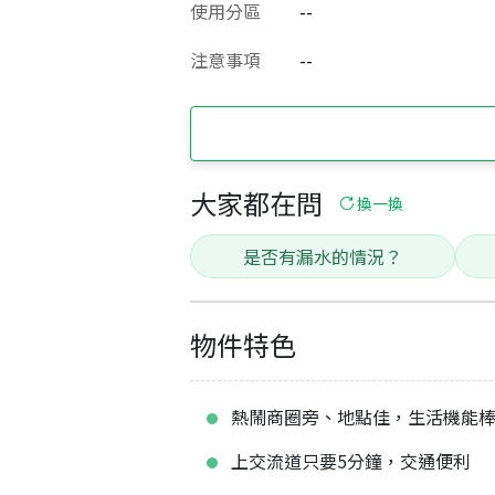
使用分區
--
注意事項
--
大家都在問
換一換
是否有漏水的情況？
物件特色
熱鬧商圈旁、地點佳，生活機能
上交流道只要5分鐘，交通便利