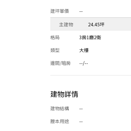
建坪單價
--
主建物
24.45坪
格局
3房1廳2衛
類型
大樓
邊間/暗房
--/--
建物詳情
建物結構
--
謄本用途
--