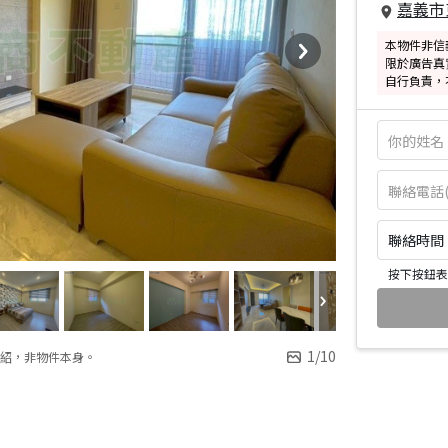
嘉義市
本物件非信
限於廣告真
自行負責，
聯絡時間：皆
按下按鈕表
1
/
10
紹，非物件本身。