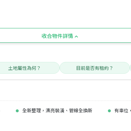
收合物件詳情
土地屬性為何？
目前是否有租約？
棒
全新整理，漂亮裝潢、管線全換新
有車位