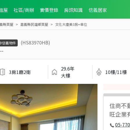
租屋
社區/商辦
實價登錄
房訊知識
信義居家
義縣買屋
嘉義縣民雄鄉買屋
文化大廈美3房+車位
(HS83970HB)
非信義物件
--
29.6年
3房1廳2衛
10樓/11樓
大樓
住商不
旺企業
05-77