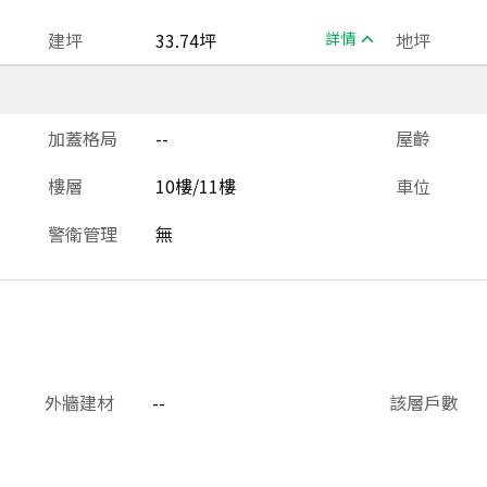
建坪
33.74坪
詳情
地坪
加蓋格局
--
屋齡
樓層
10樓/11樓
車位
警衛管理
無
外牆建材
--
該層戶數