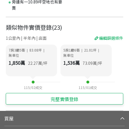
旁邊有一10.89坪空地也有要
賣
類似物件實價登錄
(
23
)
1公里內 | 半年內 | 店面
編輯篩選條件
7房3廳5衛
83.08
坪
5房1廳6衛
21.01
坪
|
|
|
|
無車位
無車位
1,850
萬
1,536
萬
22.27
萬/坪
73.09
萬/坪
115/02
成交
115/01
成交
完整實價登錄
買屋