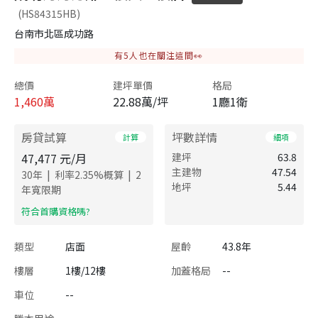
(HS84315HB)
台南市北區成功路
有
5
人也在關注這間👀
總價
建坪單價
格局
1,460
萬
22.88萬/坪
1廳1衛
房貸試算
坪數詳情
計算
細項
47,477
元/月
建坪
63.8
主建物
47.54
|
|
30
年
利率
2.35
%概算
2
地坪
5.44
年寬限期
​符合首購資格嗎?
類型
店面
屋齡
43.8年
樓層
1樓/12樓
加蓋格局
--
車位
--