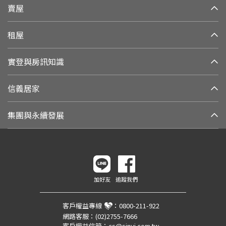
賣屋
租屋
實登與房訊知識
信義居家
集團與永續發展
加好友
追蹤我們
客戶權益專線
：
0800-211-922
網路客服：
(02)2755-7666
客戶權益信箱：
cs@sinyi.com.tw