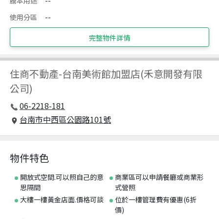
謄本用途
--
使用分區
--
完整物件詳情
住商不動產
-
台南美術館加盟店(禾意開發有限
公司)
06-2218-181
台南市中西區公園路101號
物件特色
開放式空間.可以照自己的意
商業區可以申請餐廳或商業形
思隔間
式營照
大樓一樓黃金店面.價格可談
位於一樓管理費有優惠(6折
價)