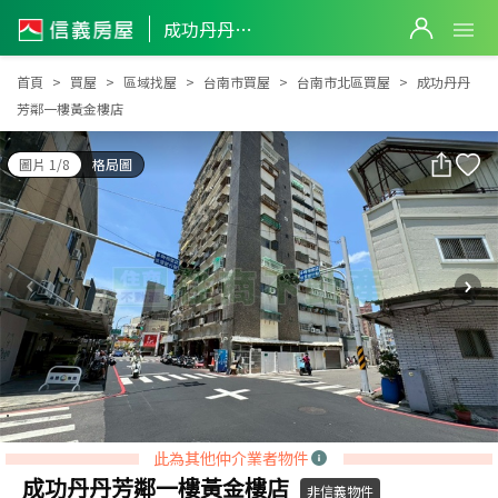
成功丹丹芳鄰一樓黃金樓店
成功丹丹芳鄰一樓黃金樓店
首頁
買屋
區域找屋
台南市買屋
台南市北區買屋
成功丹丹
芳鄰一樓黃金樓店
圖片 1/8
格局圖
此為其他仲介業者物件
成功丹丹芳鄰一樓黃金樓店
非信義物件