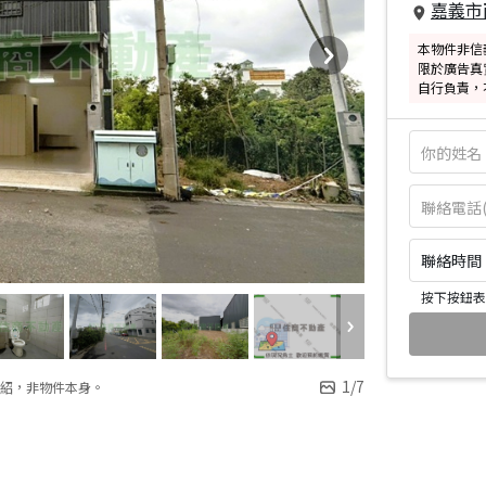
嘉義市
本物件非信
限於廣告真
自行負責，
聯絡時間：皆
按下按鈕表
1
/
7
紹，非物件本身。