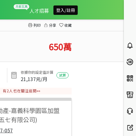
民雄新故鄉旁農地+倉庫(B)
人才招募
登入/註冊
列印
分享
收藏
650
萬
依據你的設定值計算
試算
21,137
元/月
有
2
人也在關注這間👀
動產
-
嘉義科學園區加盟
五七有限公司)
7-057