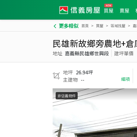
買屋
賣屋
更多相似
首頁
買屋
區域找屋
嘉
民雄新故鄉旁農地+倉庫
地址
嘉義縣民雄鄉世興段
建坪單價
地坪
26.94坪
主建物
--
細項
非信義物件