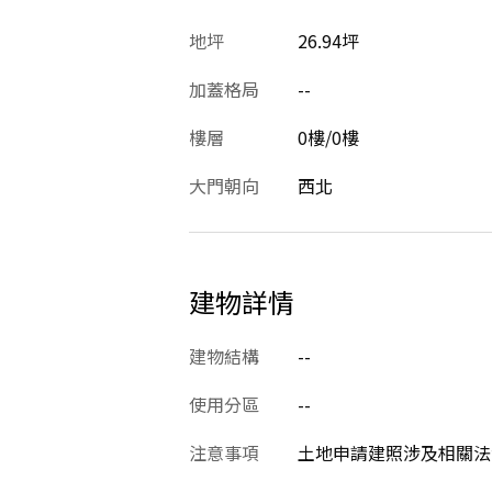
地坪
26.94坪
加蓋格局
--
樓層
0樓/0樓
大門朝向
西北
建物詳情
建物結構
--
使用分區
--
注意事項
土地申請建照涉及相關法