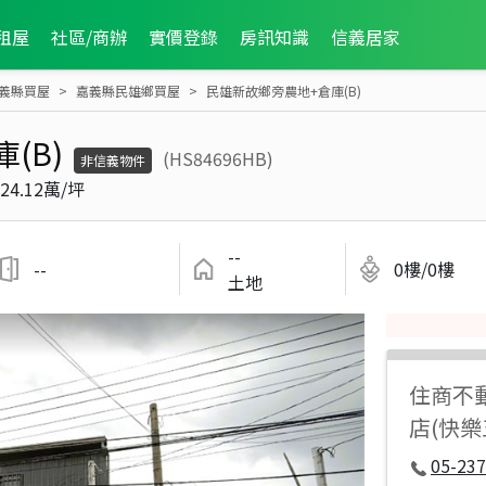
租屋
社區/商辦
實價登錄
房訊知識
信義居家
義縣買屋
嘉義縣民雄鄉買屋
民雄新故鄉旁農地+倉庫(B)
(B)
(HS84696HB)
非信義物件
24.12萬/坪
--
--
0樓/0樓
土地
住商不
店(快樂
05-237