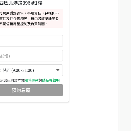
西區北港路896號1樓
義房屋受託銷售，各項責任（包括但不
實性及仲介義務等）概由各該受託業者
不屬信義房屋控制及負責範圍。
可(9:00-21:00)
示您已同意本站
服務條款
與
隱私權聲明
預約看屋