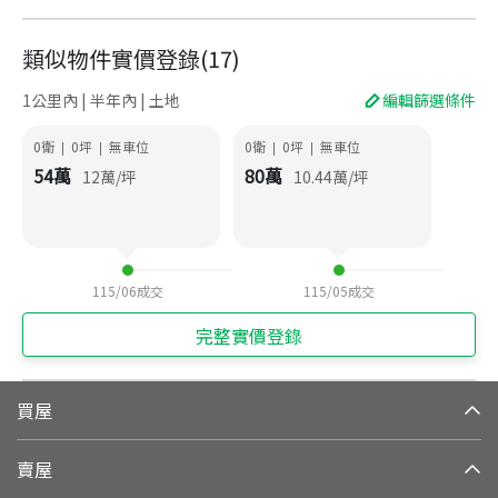
類似物件實價登錄
(
17
)
1公里內 | 半年內 | 土地
編輯篩選條件
0衛
0
坪
無車位
0衛
0
坪
無車位
|
|
|
|
54
萬
80
萬
12
萬/坪
10.44
萬/坪
115/06
成交
115/05
成交
完整實價登錄
買屋
賣屋