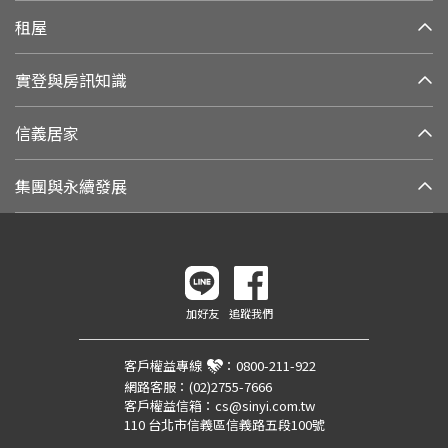
租屋
實登與房訊知識
信義居家
集團與永續發展
加好友
追蹤我們
客戶權益專線
：
0800-211-922
網路客服：
(02)2755-7666
客戶權益信箱：
cs@sinyi.com.tw
110 台北市信義區信義路五段100號