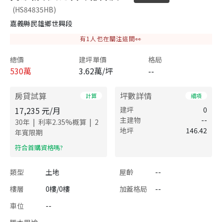
(HS84835HB)
嘉義縣民雄鄉世興段
有
1
人也在關注這間👀
總價
建坪單價
格局
530
萬
3.62萬/坪
--
房貸試算
坪數詳情
計算
細項
17,235
元/月
建坪
0
主建物
--
|
|
30
年
利率
2.35
%概算
2
地坪
146.42
年寬限期
​符合首購資格嗎?
類型
土地
屋齡
--
樓層
0樓/0樓
加蓋格局
--
車位
--