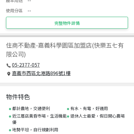
謄本用途
--
使用分區
--
完整物件詳情
住商不動產
-
嘉義科學園區加盟店(快樂五七有
限公司)
05-2377-057
嘉義市西區北港路896號1樓
物件特色
都計農地，交通便利
有水、有電，好運用
近江厝店黃昏市場，生活機能
退休人士最愛，假日開心農場
優
地勢平坦，自行規劃利用