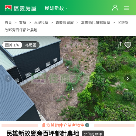
民雄新故鄉旁百坪都計農地
民雄新故鄉旁百坪都計農地
首頁
買屋
區域找屋
嘉義縣買屋
嘉義縣民雄鄉買屋
民雄新
故鄉旁百坪都計農地
圖片 1/6
格局圖
此為其他仲介業者物件
民雄新故鄉旁百坪都計農地
非信義物件