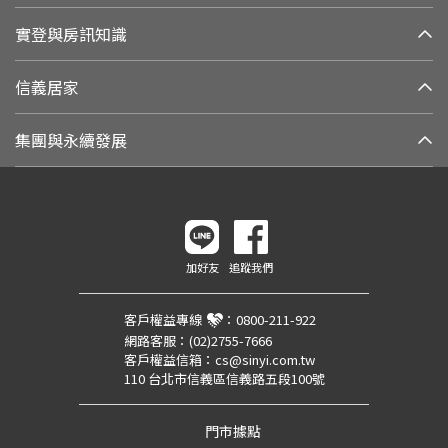
實登與房訊知識
信義居家
集團與永續發展
加好友
追蹤我們
客戶權益專線
：
0800-211-922
網路客服：
(02)2755-7666
客戶權益信箱：
cs@sinyi.com.tw
110 台北市信義區信義路五段100號
門市據點