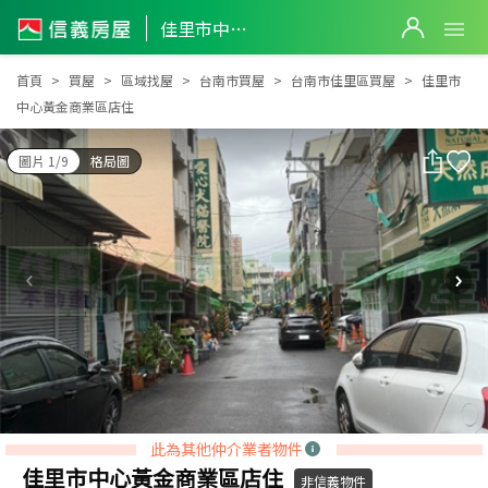
佳里市中心黃金商業區店住
佳里市中心黃金商業區店住
首頁
買屋
區域找屋
台南市買屋
台南市佳里區買屋
佳里市
中心黃金商業區店住
圖片 1/9
格局圖
此為其他仲介業者物件
佳里市中心黃金商業區店住
非信義物件