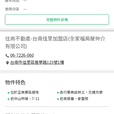
謄本用途
--
使用分區
--
完整物件詳情
住商不動產
-
台南佳里加盟店(全家福房屋仲介
有限公司)
06-7226-060
台南市佳里區進學路123號1樓
物件特色
位於正商業區建地
各行業商店林立，交通方便
近中山市場、7-11
近肯德基、麥當勞