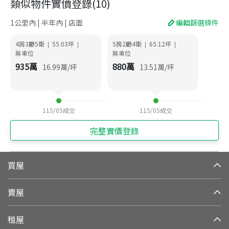
類似物件實價登錄
(
10
)
1公里內 | 半年內 | 店面
編輯篩選條件
4房3廳5衛
55.03
坪
5房2廳4衛
65.12
坪
|
|
|
|
無車位
無車位
935
萬
880
萬
16.99
萬/坪
13.51
萬/坪
115/05
成交
115/05
成交
完整實價登錄
買屋
賣屋
租屋