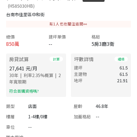
(HS85030HB)
台南市佳里區中和街
有
1
人也在關注這間👀
總價
建坪單價
格局
850
萬
--
5房3廳3衛
房貸試算
坪數詳情
計算
細項
27,641
元/月
建坪
61.5
主建物
61.5
|
|
30
年
利率
2.35
%概算
2
地坪
21.91
年寬限期
​符合首購資格嗎?
類型
店面
屋齡
46.8年
樓層
1-4樓/0樓
加蓋格局
--
車位
--