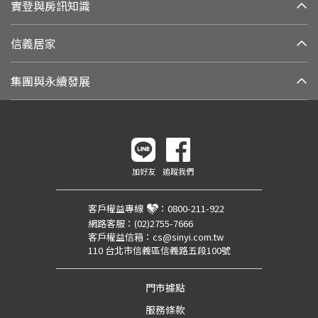
實登與房訊知識
信義居家
集團與永續發展
加好友
追蹤我們
客戶權益專線
：
0800-211-922
網路客服：
(02)2755-7666
客戶權益信箱：
cs@sinyi.com.tw
110 台北市信義區信義路五段100號
門市據點
服務條款