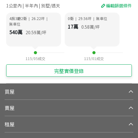
1公里內 | 半年內 | 別墅/透天
編輯篩選條件
4房3廳2衛
26.22
坪
0衛
29.56
坪
無車位
|
|
|
|
無車位
17
萬
0.58
萬/坪
540
萬
20.59
萬/坪
115/05
成交
115/01
成交
完整實價登錄
買屋
賣屋
租屋