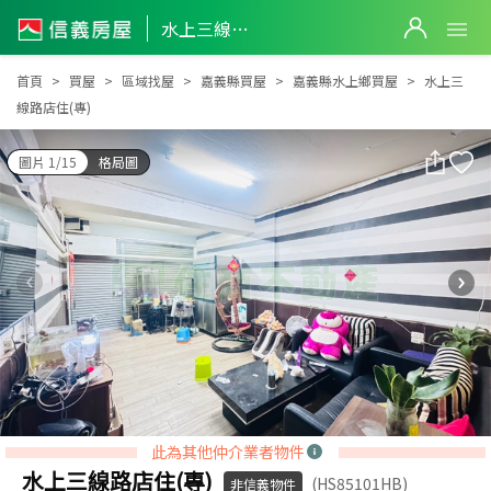
水上三線路店住(專)
水上三線路店住(專)
首頁
買屋
區域找屋
嘉義縣買屋
嘉義縣水上鄉買屋
水上三
線路店住(專)
圖片 1/15
格局圖
此為其他仲介業者物件
水上三線路店住(專)
(HS85101HB)
非信義物件