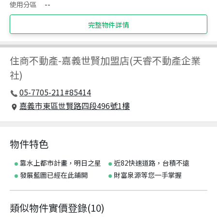
使用分區
--
完整物件詳情
住商不動產
-
嘉義世賢加盟店(天睿不動產企業
社)
05-7705-211#85414
嘉義市東區世賢路四段496號1樓
物件特色
靠水上都市計畫，明日之星
近82快速道路，台積不遠
發展藍圖已經在此鋪開
財富泉源等您一手掌握
類似物件實價登錄
(
10
)