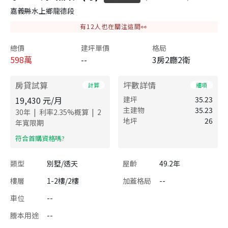
嘉義縣水上鄉龍德段
有
12
人也在關注這間👀
總價
建坪單價
格局
598
萬
--
3房2廳2衛
房貸試算
坪數詳情
計算
細項
19,430
元/月
建坪
35.23
主建物
35.23
|
|
30
年
利率
2.35
%概算
2
地坪
26
年寬限期
​符合首購資格嗎?
類型
別墅/透天
屋齡
49.2年
樓層
1-2樓/2樓
加蓋格局
--
車位
--
謄本用途
--