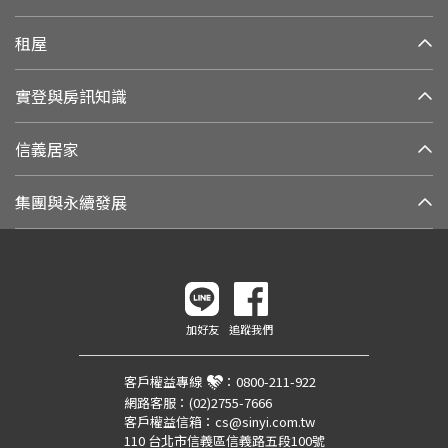
租屋
實登與房訊知識
信義居家
集團與永續發展
加好友
追蹤我們
客戶權益專線
：
0800-211-922
網路客服：
(02)2755-7666
客戶權益信箱：
cs@sinyi.com.tw
110 台北市信義區信義路五段100號