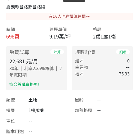
嘉義縣番路鄉番路段
有
16
人也在關注這間👀
總價
建坪單價
格局
698
萬
9.19萬/坪
2房1廳1衛
房貸試算
坪數詳情
計算
細項
22,681
元/月
建坪
0
主建物
--
|
|
30
年
利率
2.35
%概算
2
地坪
75.93
年寬限期
​符合首購資格嗎?
類型
土地
屋齡
--
樓層
1樓/0樓
加蓋格局
--
車位
--
謄本用途
--