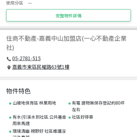
使用分區
--
完整物件詳情
住商不動產
-
嘉義中山加盟店(一心不動產企業
社)
05-2781-515
嘉義市東區民權路63號1樓
物件特色
山坡地保育區 林業用地
有電 建物無保存登記約80坪
左右
有水(引溪水到社區.公共基金
社區好停車
用來馬達
環境清幽 視野好 社區維護沒