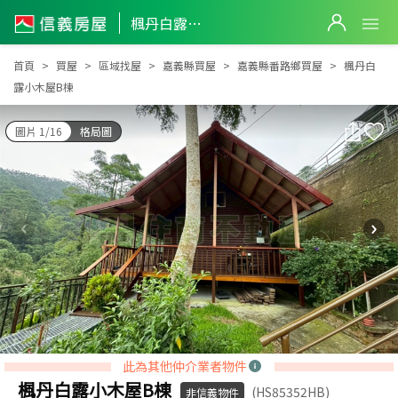
楓丹白露小木屋B棟
楓丹白露小木屋B棟
首頁
買屋
區域找屋
嘉義縣買屋
嘉義縣番路鄉買屋
楓丹白
露小木屋B棟
圖片 1/16
格局圖
此為其他仲介業者物件
楓丹白露小木屋B棟
(HS85352HB)
非信義物件