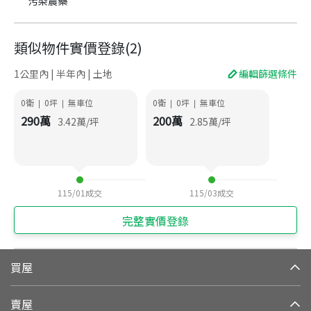
污染農藥
類似物件實價登錄
(
2
)
1公里內 | 半年內 | 土地
編輯篩選條件
0衛
0
坪
無車位
0衛
0
坪
無車位
|
|
|
|
290
萬
200
萬
3.42
萬/坪
2.85
萬/坪
115/01
成交
115/03
成交
完整實價登錄
買屋
賣屋