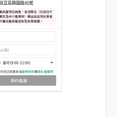
麻豆區興國路40號
義房屋受託銷售，各項責任（包括但不
實性及仲介義務等）概由各該受託業者
不屬信義房屋控制及負責範圍。
可(9:00-21:00)
示您已同意本站
服務條款
與
隱私權聲明
預約看屋