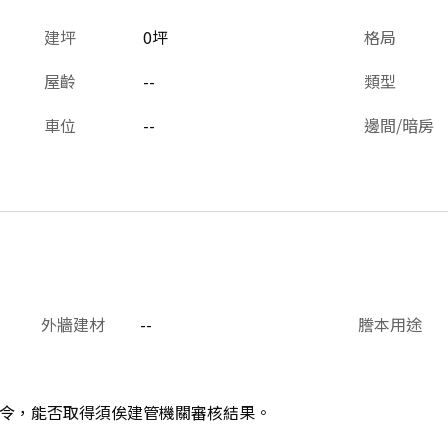
建坪
0坪
格局
屋齡
--
類型
車位
--
邊間/暗房
外牆建材
--
謄本用途
令，能否取得須俟建管機關審核結果。