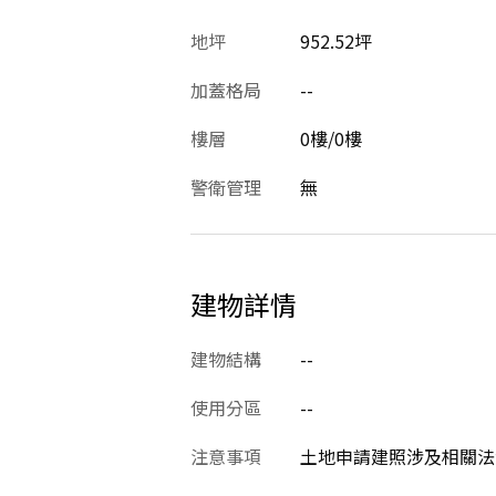
地坪
952.52坪
加蓋格局
--
樓層
0樓/0樓
警衛管理
無
建物詳情
建物結構
--
使用分區
--
注意事項
土地申請建照涉及相關法