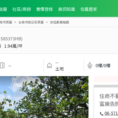
租屋
社區/商辦
實價登錄
房訊知識
信義居家
南市買屋
台南市麻豆區買屋
前班都農柚園
HS85373HB)
價
1.94萬/坪
--
--
0樓/0樓
土地
住商不
富廣告
06-571