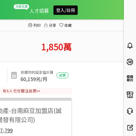
前班都農柚園
人才招募
登入/註冊
列印
分享
收藏
1,850
萬
依據你的設定值計算
試算
60,159
元/月
有
6
人也在關注這間👀
動產
-
台南麻豆加盟店(誠
開發有限公司)
7-799