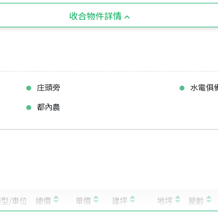
收合物件詳情
庄頭旁
水電俱
都內農