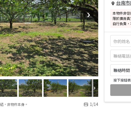
台南市
本物件非信
限於廣告真
自行負責，
聯絡時間：皆
按下按鈕表
1
/
14
紹，非物件本身。