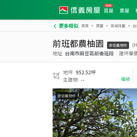
買屋
賣屋
更多相似
首頁
買屋
區域找屋
台
前班都農柚園
(
非信義物件
地址
台南市麻豆區前後班段
建坪單
地坪
952.52坪
主建物
--
細項
非信義物件