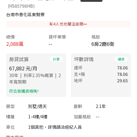
(HS85798HB)
台南市善化區東勢寮
有
4
人也在關注這間👀
總價
建坪單價
格局
2,088
萬
--
6房2廳6衛
房貸試算
坪數詳情
計算
細項
67,882
元/月
建坪
78.06
主+陽
78.06
|
|
30
年
利率
2.35
%概算
2
地坪
29.65
年寬限期
​符合首購資格嗎?
類型
別墅/透天
屋齡
2.1年
樓層
1-4樓/4樓
加蓋格局
--
車位
1個其他，詳情請洽經紀人員