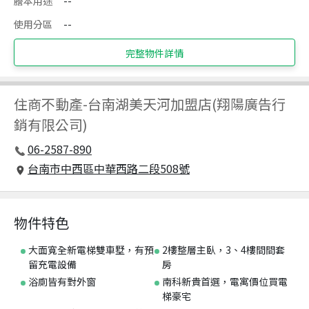
謄本用途
--
使用分區
--
完整物件詳情
住商不動產
-
台南湖美天河加盟店(翔陽廣告行
銷有限公司)
06-2587-890
台南市中西區中華西路二段508號
物件特色
大面寬全新電梯雙車墅，有預
2樓整層主臥，3、4樓間間套
留充電設備
房
浴廁皆有對外窗
南科新貴首選，電寓價位買電
梯豪宅