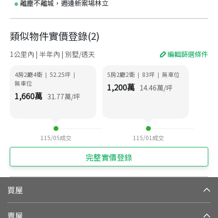
離塵不離城，週邊新案場林立
類似物件實價登錄
(
2
)
1公里內 | 半年內 | 別墅/透天
編輯篩選條件
4房2廳4衛
52.25
坪
5房2廳2衛
83
坪
無車位
|
|
|
|
無車位
1,200
萬
14.46
萬/坪
1,660
萬
31.77
萬/坪
115/05
成交
115/01
成交
完整實價登錄
買屋
賣屋