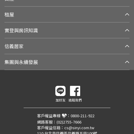
租屋
實登與房訊知識
信義居家
集團與永續發展
加好友
追蹤我們
客戶權益專線
：
0800-211-922
網路客服：
(02)2755-7666
客戶權益信箱：
cs@sinyi.com.tw
110 台北市信義區信義路五段100號