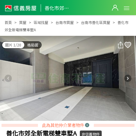
善化市郊全新電梯雙車墅A
善化市郊全新電梯雙車墅A
首頁
買屋
區域找屋
台南市買屋
台南市善化區買屋
善化市
郊全新電梯雙車墅A
圖片 1/20
格局圖
此為其他仲介業者物件
善化市郊全新電梯雙車墅A
非信義物件