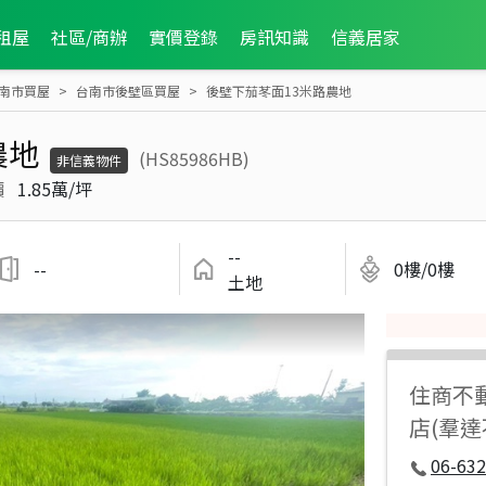
租屋
社區/商辦
實價登錄
房訊知識
信義居家
南市買屋
台南市後壁區買屋
後壁下茄苳面13米路農地
農地
(HS85986HB)
非信義物件
價
1.85萬/坪
--
--
0樓/0樓
土地
住商不
店(羣
06-632