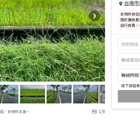
台南市
本物件非信
限於廣告真
自行負責，
聯絡時間：皆
按下按鈕表
1
/
8
紹，非物件本身。