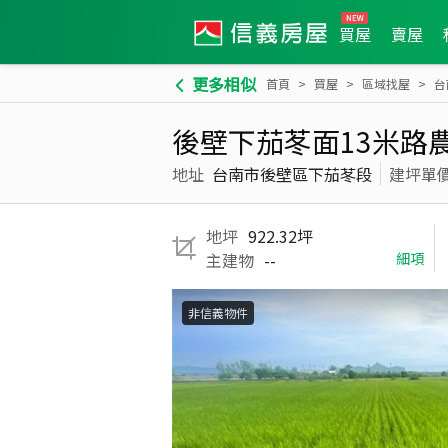
買屋
賣屋
更多相似
首頁
買屋
區域找屋
台
後壁下茄苳面13米路
地址
台南市後壁區下茄苳段
建坪單
地坪
922.32坪
主建物
--
細項
非信義物件