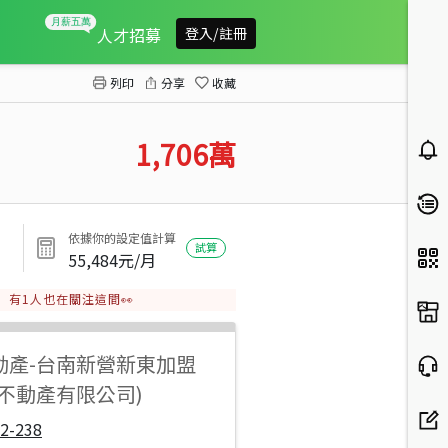
後壁下茄苳面13米路農地
人才招募
登入/註冊
列印
分享
收藏
1,706
萬
依據你的設定值計算
試算
55,484
元/月
有
1
人也在關注這間👀
動產
-
台南新營新東加盟
達不動產有限公司)
2-238