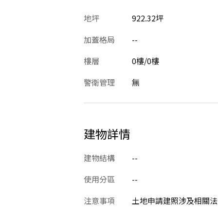
地坪
922.32坪
加蓋格局
--
樓層
0樓/0樓
警衛管理
無
建物詳情
建物結構
--
使用分區
--
注意事項
土地申請建照涉及相關法