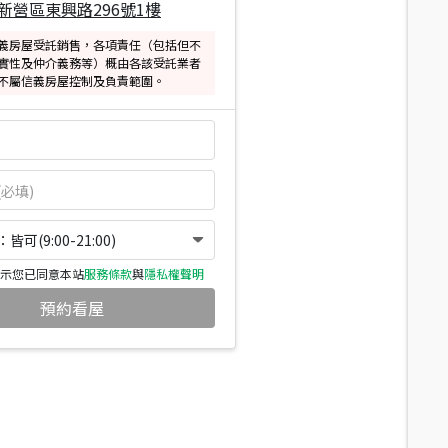
新營區東興路296號1樓
義房屋受託銷售，各項責任（包括但不
實性及仲介義務等）概由各該受託業者
不屬信義房屋控制及負責範圍。
可(9:00-21:00)
示您已同意本站
服務條款
與
隱私權聲明
預約看屋