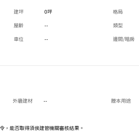
建坪
0坪
格局
屋齡
--
類型
車位
--
邊間/暗房
外牆建材
--
謄本用途
令，能否取得須俟建管機關審核結果。