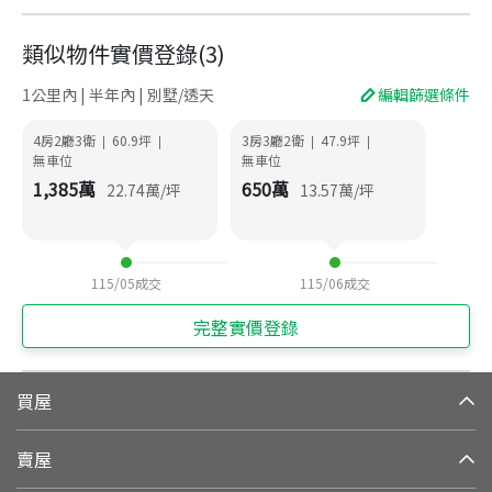
類似物件實價登錄
(
3
)
1公里內 | 半年內 | 別墅/透天
編輯篩選條件
4房2廳3衛
60.9
坪
3房3廳2衛
47.9
坪
|
|
|
|
無車位
無車位
1,385
萬
650
萬
22.74
萬/坪
13.57
萬/坪
115/05
成交
115/06
成交
完整實價登錄
買屋
賣屋