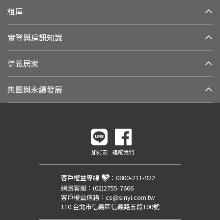
租屋
實登與房訊知識
信義居家
集團與永續發展
加好友
追蹤我們
客戶權益專線
：
0800-211-922
網路客服：
(02)2755-7666
客戶權益信箱：
cs@sinyi.com.tw
110 台北市信義區信義路五段100號