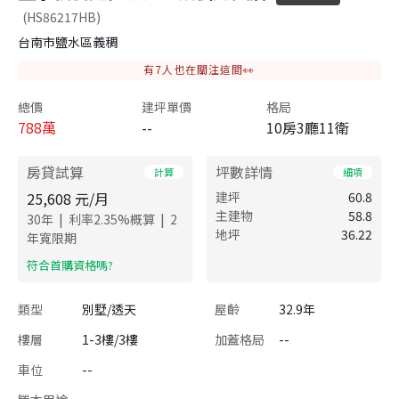
(HS86217HB)
台南市鹽水區義稠
有
7
人也在關注這間👀
總價
建坪單價
格局
788
萬
--
10房3廳11衛
房貸試算
坪數詳情
計算
細項
25,608
元/月
建坪
60.8
主建物
58.8
|
|
30
年
利率
2.35
%概算
2
地坪
36.22
年寬限期
​符合首購資格嗎?
類型
別墅/透天
屋齡
32.9年
樓層
1-3樓/3樓
加蓋格局
--
車位
--