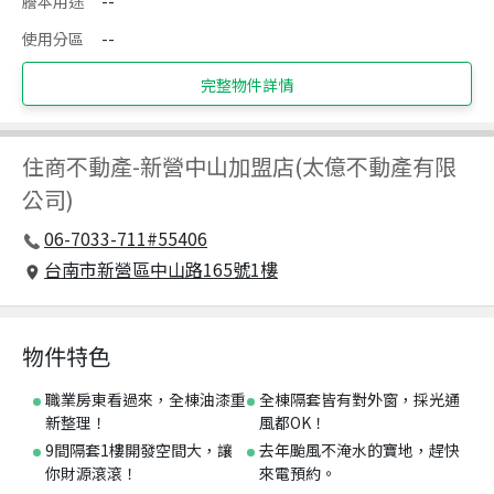
謄本用途
--
使用分區
--
完整物件詳情
住商不動產
-
新營中山加盟店(太億不動產有限
公司)
06-7033-711#55406
台南市新營區中山路165號1樓
物件特色
職業房東看過來，全棟油漆重
全棟隔套皆有對外窗，採光通
新整理！
風都OK！
9間隔套1樓開發空間大，讓
去年颱風不淹水的寶地，趕快
你財源滾滾！
來電預約。