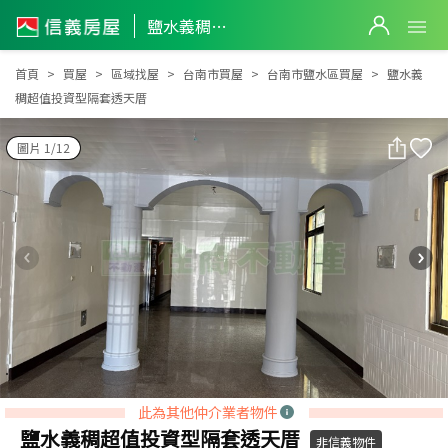
鹽水義稠超值投資型隔套透天厝
鹽水義稠超值投資型隔套透天厝
首頁
買屋
區域找屋
台南市買屋
台南市鹽水區買屋
鹽水義
稠超值投資型隔套透天厝
圖片 1/12
此為其他仲介業者物件
鹽水義稠超值投資型隔套透天厝
非信義物件