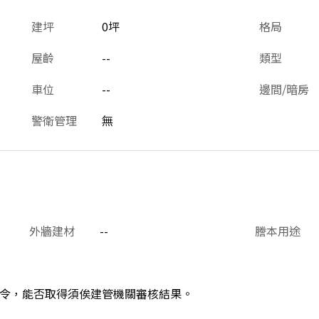
建坪
0坪
格局
屋齡
--
類型
車位
--
邊間/暗房
警衛管理
無
外牆建材
--
謄本用途
令，能否取得須俟建管機關審核結果。