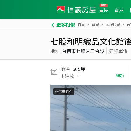
買屋
賣屋
更多相似
首頁
買屋
區域找屋
台
七股和明織品文化館
地址
台南市七股區三合段
建坪單價
地坪
605坪
主建物
--
細項
非信義物件