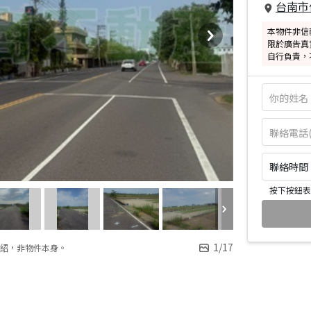
台南市
本物件非信
限於廣告真
自行負責，
聯絡時間：皆
按下按鈕表
1
/
17
紹，非物件本身。