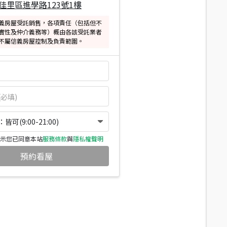
佳里區進學路123號1樓
義房屋受託銷售，各項責任（包括但不
實性及仲介義務等）概由各該受託業者
不屬信義房屋控制及負責範圍。
可(9:00-21:00)
示您已同意本站
服務條款
與
隱私權聲明
預約看屋