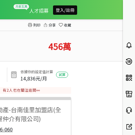
七股和明織品文化館後面農地
人才招募
登入/註冊
列印
分享
收藏
456
萬
依據你的設定值計算
試算
14,836
元/月
有
2
人也在關注這間👀
動產
-
台南佳里加盟店(全
屋仲介有限公司)
6-060