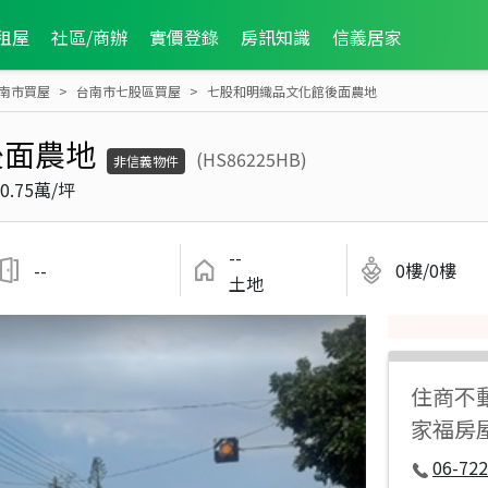
租屋
社區/商辦
實價登錄
房訊知識
信義居家
南市買屋
台南市七股區買屋
七股和明織品文化館後面農地
後面農地
(HS86225HB)
非信義物件
0.75萬/坪
--
--
0樓/0樓
土地
住商不
家福房
06-722