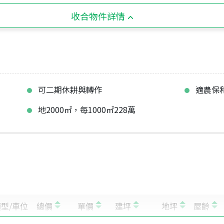
收合物件詳情
可二期休耕與轉作
適農保
地2000㎡，每1000㎡228萬