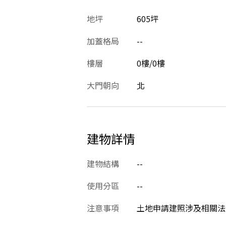
地坪
605坪
加蓋格局
--
樓層
0樓/0樓
大門朝向
北
建物詳情
建物結構
--
使用分區
--
注意事項
土地申請建照涉及相關法