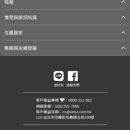
租屋
實登與房訊知識
信義居家
集團與永續發展
加好友
追蹤我們
客戶權益專線
：
0800-211-922
網路客服：
(02)2755-7666
客戶權益信箱：
cs@sinyi.com.tw
110 台北市信義區信義路五段100號