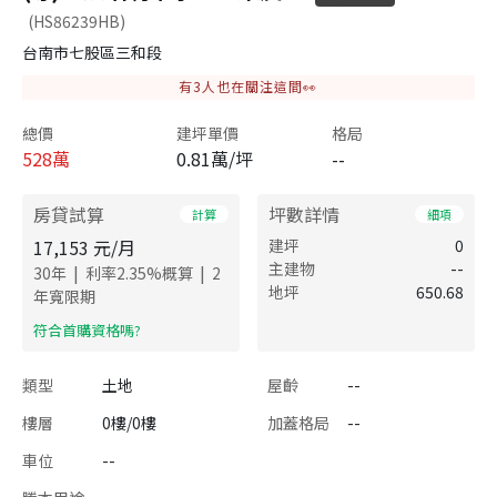
(HS86239HB)
台南市七股區三和段
有
3
人也在關注這間👀
總價
建坪單價
格局
528
萬
0.81萬/坪
--
房貸試算
坪數詳情
計算
細項
17,153
元/月
建坪
0
主建物
--
|
|
30
年
利率
2.35
%概算
2
地坪
650.68
年寬限期
​符合首購資格嗎?
類型
土地
屋齡
--
樓層
0樓/0樓
加蓋格局
--
車位
--