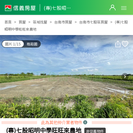
(專)七股昭明中學旺旺來農地
(專)七股昭明中學旺旺來農地
首頁
買屋
區域找屋
台南市買屋
台南市七股區買屋
(專)七股
昭明中學旺旺來農地
圖片 1/15
格局圖
此為其他仲介業者物件
(專)七股昭明中學旺旺來農地
非信義物件