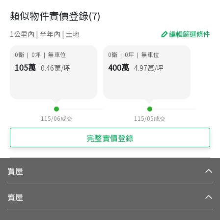
類似物件實價登錄
(
7
)
1公里內 | 半年內 | 土地
編輯篩選條件
0衛
0
坪
無車位
0衛
0
坪
無車位
|
|
|
|
105
萬
400
萬
0.46
萬/坪
4.97
萬/坪
115/06
成交
115/05
成交
完整實價登錄
買屋
賣屋