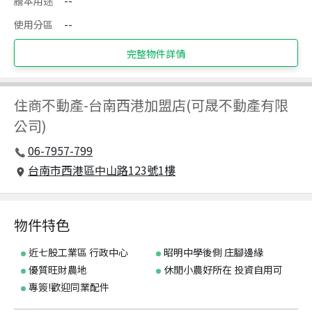
謄本用途
--
使用分區
--
完整物件詳情
住商不動產
-
台南西港加盟店(可晟不動產有限
公司)
06-7957-799
台南市西港區中山路123號1樓
物件特色
近七股工業區 行政中心
昭明中學後側 庄腳邊緣
優質旺財農地
休閒小農好所在 投資自用可
專簽!歡迎同業配件