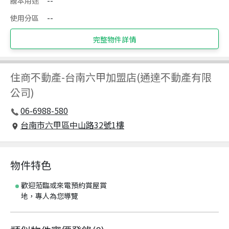
謄本用途
--
使用分區
--
完整物件詳情
住商不動產
-
台南六甲加盟店(通達不動產有限
公司)
06-6988-580
台南市六甲區中山路32號1樓
物件特色
歡迎蒞臨或來電預約賞屋賞
地，專人為您導覽