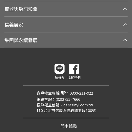
實登與房訊知識
信義居家
集團與永續發展
加好友
追蹤我們
客戶權益專線
：
0800-211-922
網路客服：
(02)2755-7666
客戶權益信箱：
cs@sinyi.com.tw
110 台北市信義區信義路五段100號
門市據點