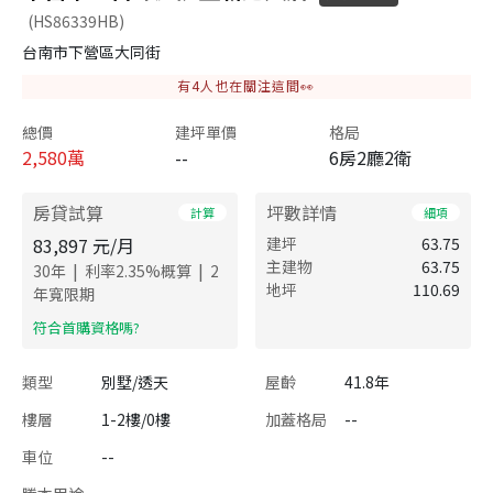
(HS86339HB)
台南市下營區大同街
有
4
人也在關注這間👀
總價
建坪單價
格局
2,580
萬
--
6房2廳2衛
房貸試算
坪數詳情
計算
細項
83,897
元/月
建坪
63.75
主建物
63.75
|
|
30
年
利率
2.35
%概算
2
地坪
110.69
年寬限期
​符合首購資格嗎?
類型
別墅/透天
屋齡
41.8年
樓層
1-2樓/0樓
加蓋格局
--
車位
--