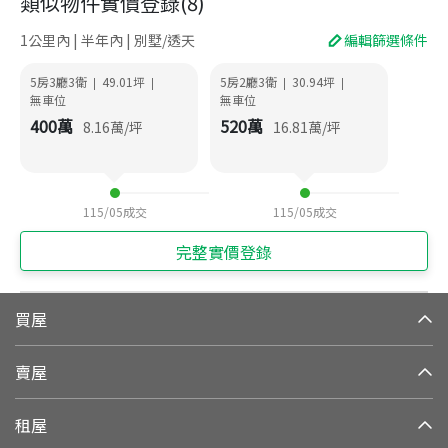
類似物件實價登錄
(
8
)
1公里內 | 半年內 | 別墅/透天
編輯篩選條件
5房3廳3衛
49.01
坪
5房2廳3衛
30.94
坪
|
|
|
|
無車位
無車位
400
萬
520
萬
8.16
萬/坪
16.81
萬/坪
115/05
成交
115/05
成交
完整實價登錄
買屋
賣屋
租屋