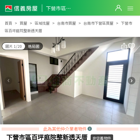
下營市區百坪庭院整新透天厝
下營市區百坪庭院整新透天厝
首頁
買屋
區域找屋
台南市買屋
台南市下營區買屋
下營市
區百坪庭院整新透天厝
圖片 1/20
格局圖
此為其他仲介業者物件
下營市區百坪庭院整新透天厝
非信義物件