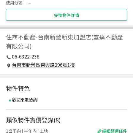
使用分區
--
完整物件詳情
住商不動產
-
台南新營新東加盟店(羣達不動產
有限公司)
06-6322-238
台南市新營區東興路296號1樓
物件特色
歡迎來電洽詢!
類似物件實價登錄
(
8
)
1公里內 | 半年內 | 土地
編輯篩選條件