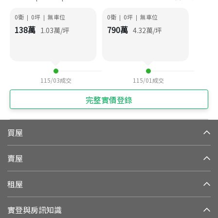
0衛
0
坪
無車位
0衛
0
坪
無車位
|
|
|
|
138
萬
790
萬
1.03
萬/坪
4.32
萬/坪
115/03
成交
115/01
成交
完整實價登錄
買屋
賣屋
租屋
實登與房訊知識