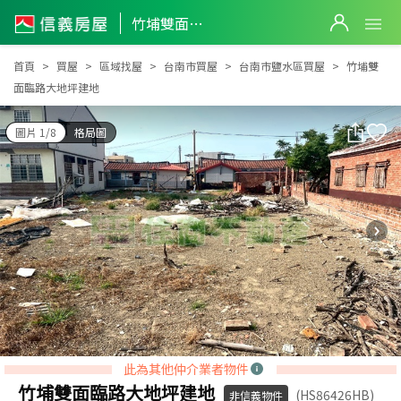
竹埔雙面臨路大地坪建地
竹埔雙面臨路大地坪建地
首頁
買屋
區域找屋
台南市買屋
台南市鹽水區買屋
竹埔雙
面臨路大地坪建地
圖片 1/8
格局圖
此為其他仲介業者物件
竹埔雙面臨路大地坪建地
(HS86426HB)
非信義物件