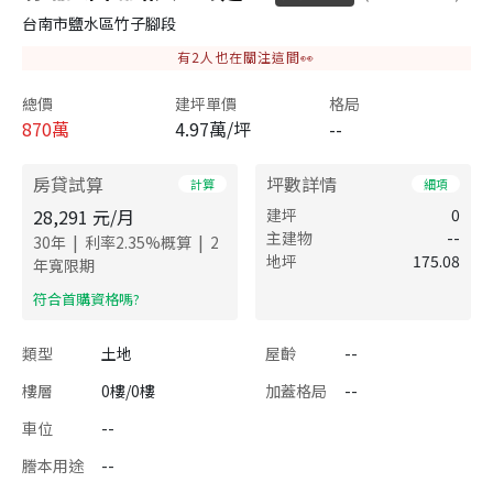
台南市鹽水區竹子腳段
有
2
人也在關注這間👀
總價
建坪單價
格局
870
萬
4.97萬/坪
--
房貸試算
坪數詳情
計算
細項
28,291
元/月
建坪
0
主建物
--
|
|
30
年
利率
2.35
%概算
2
地坪
175.08
年寬限期
​符合首購資格嗎?
類型
土地
屋齡
--
樓層
0樓/0樓
加蓋格局
--
車位
--
謄本用途
--