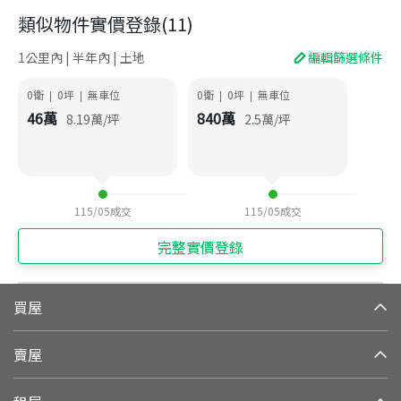
類似物件實價登錄
(
11
)
1公里內 | 半年內 | 土地
編輯篩選條件
0衛
0
坪
無車位
0衛
0
坪
無車位
|
|
|
|
46
萬
840
萬
8.19
萬/坪
2.5
萬/坪
115/05
成交
115/05
成交
完整實價登錄
買屋
賣屋