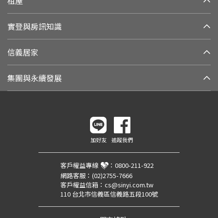
租屋
實登與房訊知識
信義居家
集團與永續發展
加好友
追蹤我們
客戶權益專線
：
0800-211-922
網路客服：
(02)2755-7666
客戶權益信箱：
cs@sinyi.com.tw
110 台北市信義區信義路五段100號