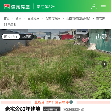
豪宅旁82坪建地
豪宅旁82坪建地
首頁
買屋
區域找屋
台南市買屋
台南市楠西區買屋
豪宅旁
82坪建地
圖片 1/11
格局圖
此為其他仲介業者物件
豪宅旁82坪建地
(HS86583HB)
非信義物件