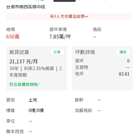
台南市楠西區楠中段
有
0
人也在關注這間👀
總價
建坪單價
格局
650
萬
7.85萬/坪
--
房貸試算
坪數詳情
計算
細項
21,137
元/月
建坪
0
主建物
--
|
|
30
年
利率
2.35
%概算
2
地坪
82.81
年寬限期
​符合首購資格嗎?
類型
土地
屋齡
--
樓層
0樓/0樓
加蓋格局
--
車位
--
謄本用途
--