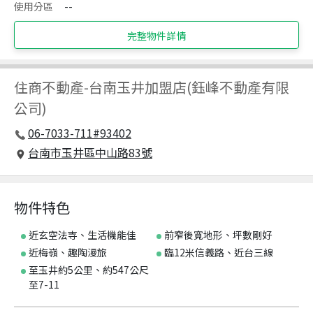
使用分區
--
完整物件詳情
住商不動產
-
台南玉井加盟店(鈺峰不動產有限
公司)
06-7033-711#93402
台南市玉井區中山路83號
物件特色
近玄空法寺、生活機能佳
前窄後寬地形、坪數剛好
近梅嶺、趣陶漫旅
臨12米信義路、近台三線
至玉井約5公里、約547公尺
至7-11