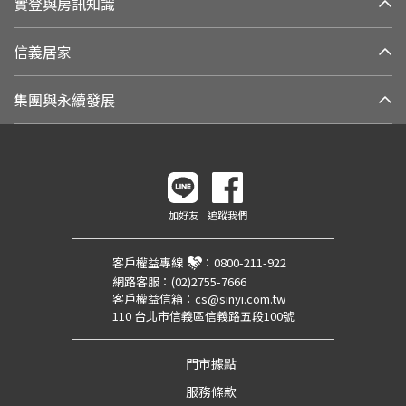
實登與房訊知識
信義居家
集團與永續發展
加好友
追蹤我們
客戶權益專線
：
0800-211-922
網路客服：
(02)2755-7666
客戶權益信箱：
cs@sinyi.com.tw
110 台北市信義區信義路五段100號
門市據點
服務條款