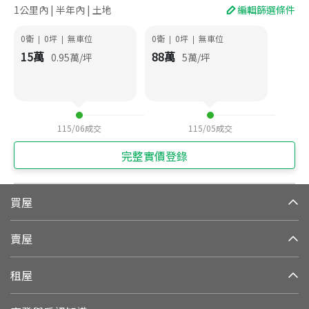
1公里內 | 半年內 | 土地
編輯篩選條件
0衛
0
坪
無車位
0衛
0
坪
無車位
|
|
|
|
15
萬
88
萬
0.95
萬/坪
5
萬/坪
115/06
成交
115/05
成交
完整實價登錄
買屋
賣屋
租屋