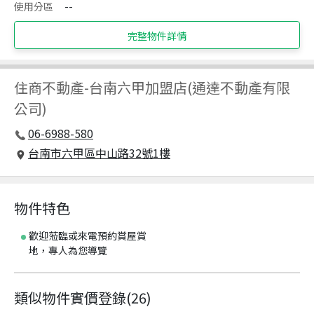
使用分區
--
完整物件詳情
住商不動產
-
台南六甲加盟店(通達不動產有限
公司)
06-6988-580
台南市六甲區中山路32號1樓
物件特色
歡迎蒞臨或來電預約賞屋賞
地，專人為您導覽
類似物件實價登錄
(
26
)