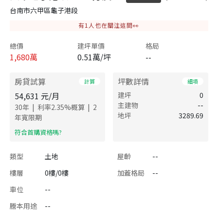
台南市六甲區龜子港段
有
1
人也在關注這間👀
總價
建坪單價
格局
1,680
萬
0.51萬/坪
--
房貸試算
坪數詳情
計算
細項
54,631
元/月
建坪
0
主建物
--
|
|
30
年
利率
2.35
%概算
2
地坪
3289.69
年寬限期
​符合首購資格嗎?
類型
土地
屋齡
--
樓層
0樓/0樓
加蓋格局
--
車位
--
謄本用途
--