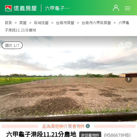
六甲龜子港段11.21分農地
六甲龜子港段11.21分農地
首頁
買屋
區域找屋
台南市買屋
台南市六甲區買屋
六甲龜
子港段11.21分農地
圖片 1/7
此為其他仲介業者物件
六甲龜子港段11.21分農地
(HS86679HB)
非信義物件