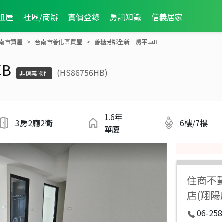
租屋
社區/商辦
實價登錄
房訊知識
信義居家
南市買屋
台南市善化區買屋
善糖芳鄰全新三房平車B
B
(HS86756HB)
非信義物件
1.6年
3房2廳2衛
6樓/7樓
華廈
住商不
店(翔
06-258