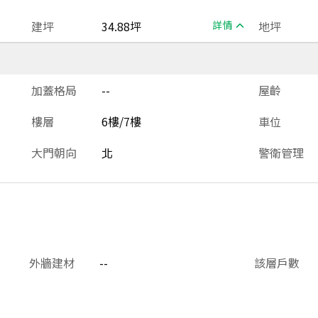
建坪
34.88坪
詳情
地坪
加蓋格局
--
屋齡
樓層
6樓/7樓
車位
大門朝向
北
警衛管理
外牆建材
--
該層戶數