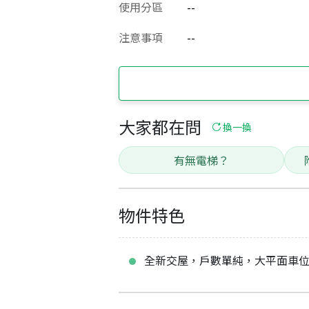
使用分區
--
注意事項
--
大家都在問
換一換
有無電梯？
物件特色
全新交屋，戶數單純，大平面車