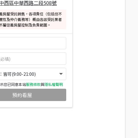
中西區中華西路二段508號
義房屋受託銷售，各項責任（包括但不
實性及仲介義務等）概由各該受託業者
不屬信義房屋控制及負責範圍。
可(9:00-21:00)
示您已同意本站
服務條款
與
隱私權聲明
預約看屋