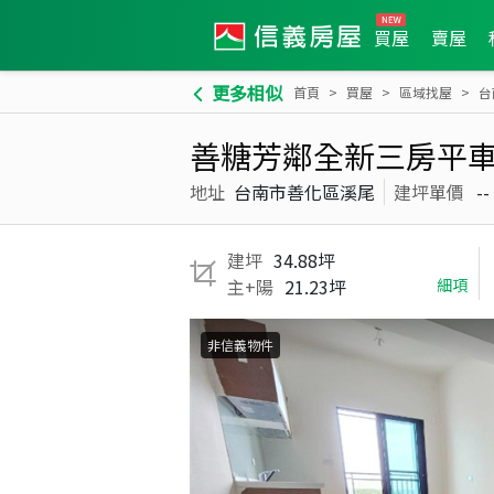
買屋
賣屋
更多相似
首頁
買屋
區域找屋
台
善糖芳鄰全新三房平車
地址
台南市善化區溪尾
建坪單價
--
建坪
34.88坪
主+陽
21.23坪
細項
非信義物件