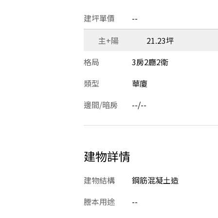
建坪單價
--
主+陽
21.23坪
格局
3房2廳2衛
類型
華廈
邊間/暗房
--/--
建物詳情
建物結構
鋼筋混凝土造
謄本用途
--