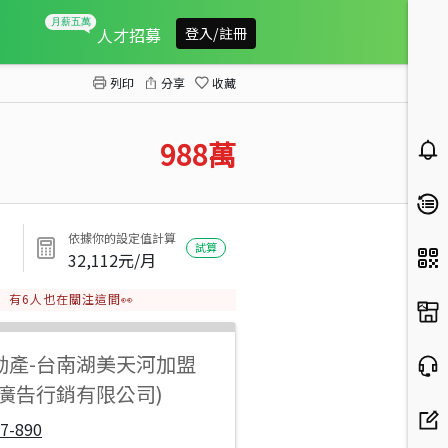
善糖芳鄰全新三房平車B
人才招募
登入/註冊
列印
分享
收藏
988
萬
依據你的設定值計算
試算
32,112
元/月
有
6
人也在關注這間👀
動產
-
台南湖美天河加盟
陽廣告行銷有限公司)
7-890