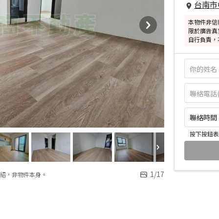
台南市
本物件非信
限於廣告真
自行負責，
聯絡時間：皆
按下按鈕表
1
/
17
紹，非物件本身。