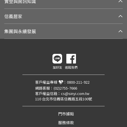
實登與房訊知識
信義居家
集團與永續發展
加好友
追蹤我們
客戶權益專線
：
0800-211-922
網路客服：
(02)2755-7666
客戶權益信箱：
cs@sinyi.com.tw
110 台北市信義區信義路五段100號
門市據點
服務條款