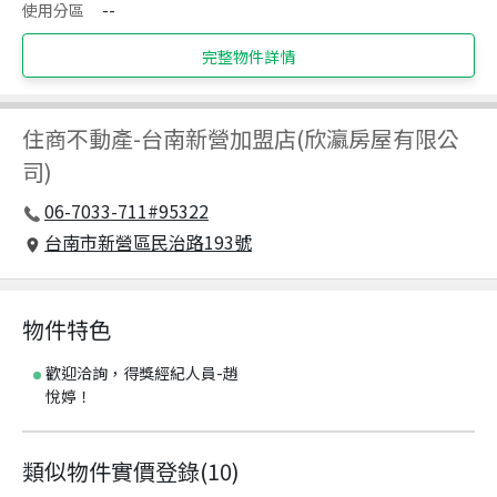
使用分區
--
完整物件詳情
住商不動產
-
台南新營加盟店(欣瀛房屋有限公
司)
06-7033-711#95322
台南市新營區民治路193號
物件特色
歡迎洽詢，得獎經紀人員-趙
悅婷！
類似物件實價登錄
(
10
)