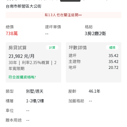
台南市新營區大公街
有
13
人也在關注這間👀
總價
建坪單價
格局
738
萬
--
3房2廳2衛
房貸試算
坪數詳情
計算
細項
23,982
元/月
建坪
35.42
主建物
35.42
|
|
30
年
利率
2.35
%概算
2
地坪
20.72
年寬限期
​符合首購資格嗎?
類型
別墅/透天
屋齡
46.1年
樓層
1-2樓/2樓
加蓋格局
--
車位
--
謄本用途
--