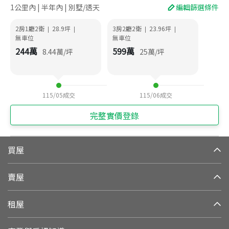
1公里內 | 半年內 | 別墅/透天
編輯篩選條件
2房1廳2衛
28.9
坪
3房2廳2衛
23.96
坪
|
|
|
|
無車位
無車位
244
萬
599
萬
8.44
萬/坪
25
萬/坪
115/05
成交
115/06
成交
完整實價登錄
買屋
賣屋
租屋