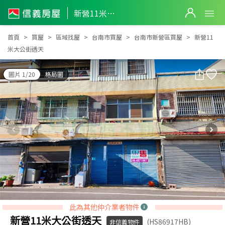
新營11米大公街透天
新營11米大公街透天
首頁
買屋
區域找屋
台南市買屋
台南市新營區買屋
新營11
米大公街透天
圖片 1/20
格局圖
此為其他仲介業者物件
新營11米大公街透天
(HS86917HB)
非信義物件